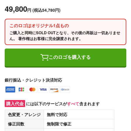
49,800
円
(税込54,780円)
このロゴはオリジナル1点もの
ご購入と同時にSOLD OUTとなり、その後の再販は一切ありませ
ん。 著作権はお客様に完全譲渡されます。
このロゴを購入する
銀行振込・クレジット決済対応
購入代金
には以下のサービスが
すべて
含まれます
色変更・アレンジ
無料
で対応
修正回数
無制限
で修正