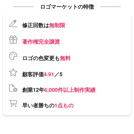
ロゴマーケットの特徴
修正回数は
無制限
著作権完全譲渡
ロゴの色変更も
無料
顧客評価
4.91
／5
創業12年
6,000件以上制作実績
早い者勝ちの
1点もの