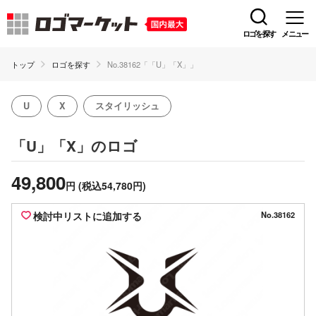
ロゴを探す
メニュー
トップ
ロゴを探す
No.38162「「U」「X」」
U
X
スタイリッシュ
のロゴ
「U」「X」
49,800
円
(税込54,780円)
検討中リストに追加する
No.38162