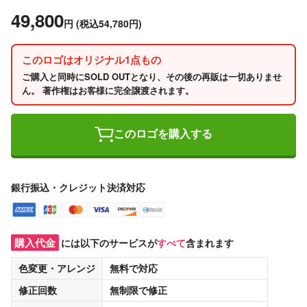
49,800
円
(税込54,780円)
このロゴはオリジナル1点もの
ご購入と同時にSOLD OUTとなり、その後の再販は一切ありませ
ん。 著作権はお客様に完全譲渡されます。
このロゴを購入する
銀行振込・クレジット決済対応
購入代金
には以下のサービスが
すべて
含まれます
色変更・アレンジ
無料
で対応
修正回数
無制限
で修正