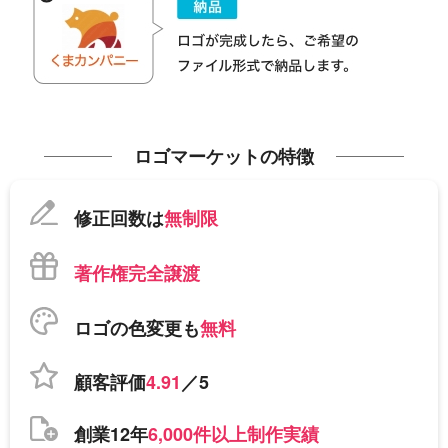
ロゴマーケットの特徴
修正回数は
無制限
著作権完全譲渡
ロゴの色変更も
無料
顧客評価
4.91
／5
創業12年
6,000件以上制作実績