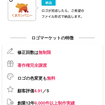
ロゴマーケットの特徴
修正回数は
無制限
著作権完全譲渡
ロゴの色変更も
無料
顧客評価
4.91
／5
創業12年
6,000件以上制作実績