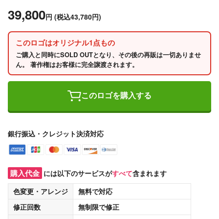
39,800
円
(税込43,780円)
このロゴはオリジナル1点もの
ご購入と同時にSOLD OUTとなり、その後の再販は一切ありませ
ん。 著作権はお客様に完全譲渡されます。
このロゴを購入する
銀行振込・クレジット決済対応
購入代金
には以下のサービスが
すべて
含まれます
色変更・アレンジ
無料
で対応
修正回数
無制限
で修正