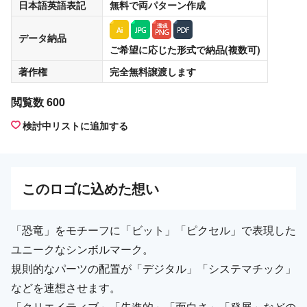
日本語英語表記
無料
で両パターン作成
データ納品
ご希望に応じた形式で納品(複数可)
著作権
完全無料譲渡
します
閲覧数 600
検討中リストに追加する
この
ロゴ
に込めた想い
「恐竜」をモチーフに「ビット」「ピクセル」で表現した
ユニークなシンボルマーク。
規則的なパーツの配置が「デジタル」「システマチック」
などを連想させます。
「クリエイティブ」「先進的」「面白さ」「発展」などの