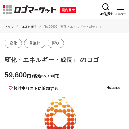
ロゴを探す
メニュー
トップ
ロゴを探す
No.38405「変化・エネルギー・成長」 」
変化
普遍的
O
のロゴ
変化・エネルギー・成長」
59,800
円
(税込65,780円)
検討中リストに追加する
No.38405