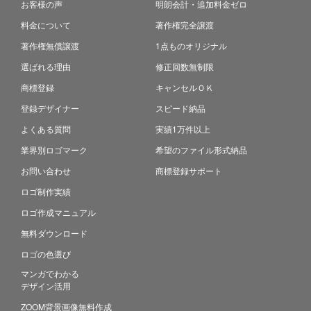
お客様の声
明朗会計・追加料金ゼロ
料金について
著作権完全譲渡
著作権無償譲渡
1点ものオリジナル
選ばれる理由
修正回数無制限
商標登録
キャンセルＯＫ
登録デザイナー
スピード納品
よくある質問
実績1万件以上
業界別ロゴマーク
希望のファイル形式納品
お問い合わせ
商標登録サポート
ロゴ制作実績
ロゴ作成マニュアル
無料ダウンロード
ロゴの色選び
マンガでわかる
デザイン活用
ZOOM背景画像無料作成