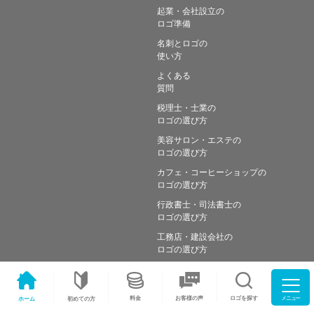
起業・会社設立の
ロゴ準備
名刺とロゴの
使い方
よくある
質問
税理士・士業の
ロゴの選び方
美容サロン・エステの
ロゴの選び方
カフェ・コーヒーショップの
ロゴの選び方
行政書士・司法書士の
ロゴの選び方
工務店・建設会社の
ロゴの選び方
メニュー
料金
ロゴを探す
お客様の声
ホーム
初めての方
Copyright © Simple works Inc. All Rights Reserved.