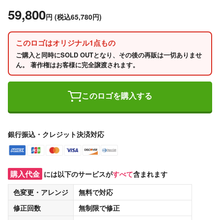
59,800
円
(税込65,780円)
このロゴはオリジナル1点もの
ご購入と同時にSOLD OUTとなり、その後の再販は一切ありませ
ん。 著作権はお客様に完全譲渡されます。
このロゴを購入する
銀行振込・クレジット決済対応
購入代金
には以下のサービスが
すべて
含まれます
色変更・アレンジ
無料
で対応
修正回数
無制限
で修正