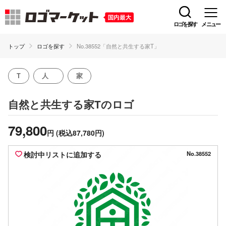
ロゴを探す
メニュー
トップ
ロゴを探す
No.38552「自然と共生する家T」
T
人
家
のロゴ
自然と共生する家T
79,800
円
(税込87,780円)
検討中リストに追加する
No.38552