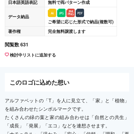
日本語英語表記
無料
で両パターン作成
データ納品
ご希望に応じた形式で納品(複数可)
著作権
完全無料譲渡
します
閲覧数 631
検討中リストに追加する
この
ロゴ
に込めた想い
アルファベットの「T」を人に見立て、「家」と「植物」
を組み合わせたシンボルマークです。
たくさんの緑の葉と家の組み合わせは「自然との共生」
「成長」「発展」「エコ」などを連想させます。
「ナチュラル」「温かみ」「安心」「信頼」「調和」「再