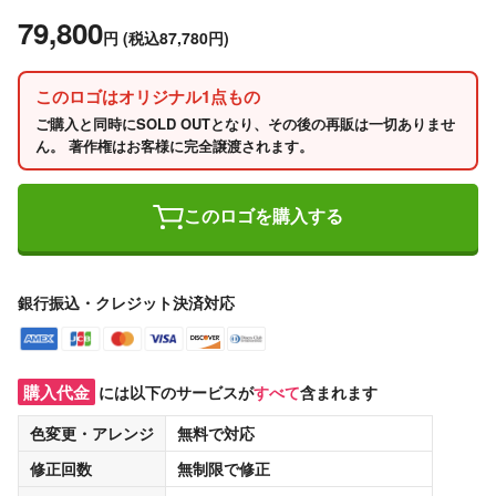
79,800
円
(税込87,780円)
このロゴはオリジナル1点もの
ご購入と同時にSOLD OUTとなり、その後の再販は一切ありませ
ん。 著作権はお客様に完全譲渡されます。
このロゴを購入する
銀行振込・クレジット決済対応
購入代金
には以下のサービスが
すべて
含まれます
色変更・アレンジ
無料
で対応
修正回数
無制限
で修正