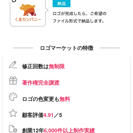
ロゴマーケットの特徴
修正回数は
無制限
著作権完全譲渡
ロゴの色変更も
無料
顧客評価
4.91
／5
創業12年
6,000件以上制作実績