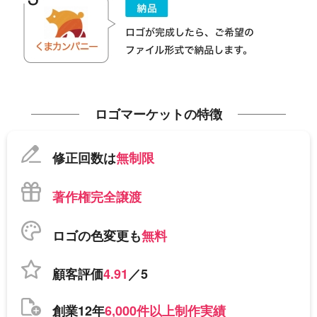
ロゴマーケットの特徴
修正回数は
無制限
著作権完全譲渡
ロゴの色変更も
無料
顧客評価
4.91
／5
創業12年
6,000件以上制作実績