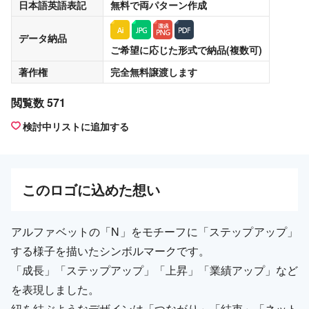
日本語英語表記
無料
で両パターン作成
データ納品
ご希望に応じた形式で納品(複数可)
著作権
完全無料譲渡
します
閲覧数 571
検討中リストに追加する
この
ロゴ
に込めた想い
アルファベットの「N」をモチーフに「ステップアップ」
する様子を描いたシンボルマークです。
「成長」「ステップアップ」「上昇」「業績アップ」など
を表現しました。
紐を結ぶようなデザインは「つながり」「結束」「ネット