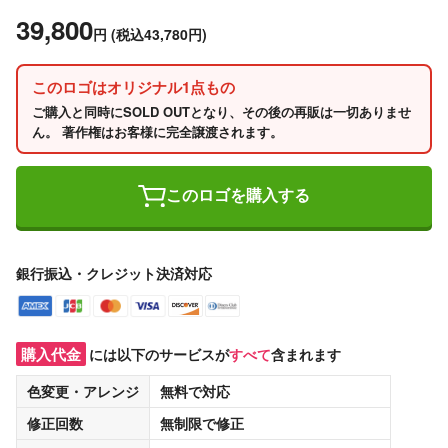
39,800
円
(税込43,780円)
このロゴはオリジナル1点もの
ご購入と同時にSOLD OUTとなり、その後の再販は一切ありませ
ん。 著作権はお客様に完全譲渡されます。
このロゴを購入する
銀行振込・クレジット決済対応
購入代金
には以下のサービスが
すべて
含まれます
色変更・アレンジ
無料
で対応
修正回数
無制限
で修正