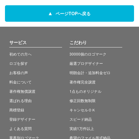
ページTOPへ戻る
サービス
こだわり
初めての方へ
30000個のロゴマーク
ロゴを探す
厳選プロデザイナー
お客様の声
明朗会計・追加料金ゼロ
料金について
著作権完全譲渡
著作権無償譲渡
1点ものオリジナル
選ばれる理由
修正回数無制限
商標登録
キャンセルＯＫ
登録デザイナー
スピード納品
よくある質問
実績1万件以上
業界別ロゴマーク
希望のファイル形式納品