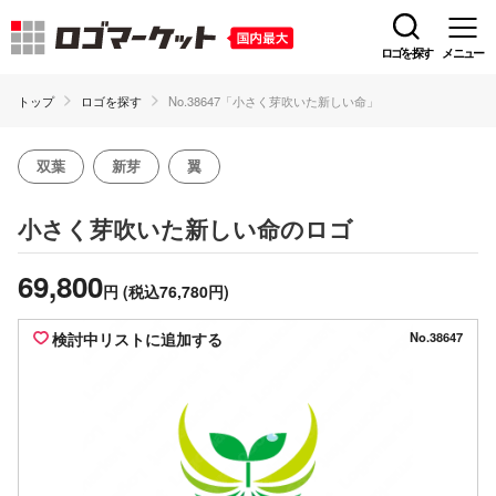
ロゴを探す
メニュー
トップ
ロゴを探す
No.38647「小さく芽吹いた新しい命」
双葉
新芽
翼
のロゴ
小さく芽吹いた新しい命
69,800
円
(税込76,780円)
検討中リストに追加する
No.38647