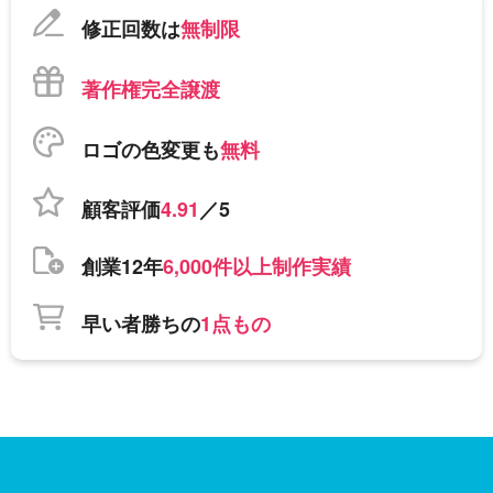
修正回数は
無制限
著作権完全譲渡
ロゴの色変更も
無料
顧客評価
4.91
／5
創業12年
6,000件以上制作実績
早い者勝ちの
1点もの