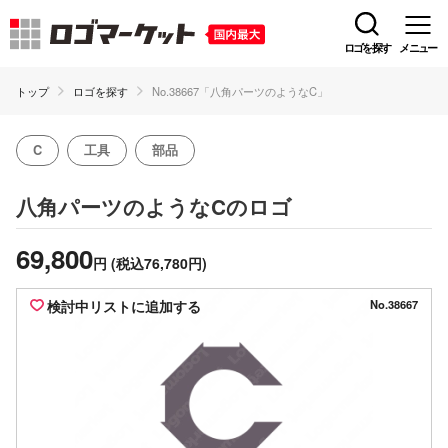
ロゴを探す
メニュー
トップ
ロゴを探す
No.38667「八角パーツのようなC」
C
工具
部品
のロゴ
八角パーツのようなC
69,800
円
(税込76,780円)
検討中リストに追加する
No.38667