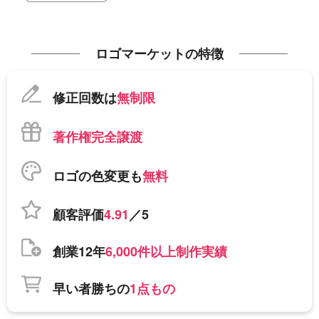
ロゴマーケットの特徴
修正回数は
無制限
著作権完全譲渡
ロゴの色変更も
無料
顧客評価
4.91
／5
創業12年
6,000件以上制作実績
早い者勝ちの
1点もの