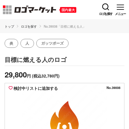
ロゴを探す
メニュー
トップ
ロゴを探す
No.39008「目標に燃える人」
炎
人
ガッツポーズ
のロゴ
目標に燃える人
29,800
円
(税込32,780円)
検討中リストに追加する
No.39008