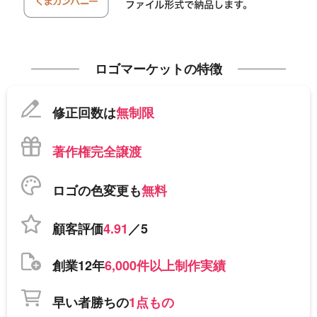
ロゴマーケットの特徴
修正回数は
無制限
著作権完全譲渡
ロゴの色変更も
無料
顧客評価
4.91
／5
創業12年
6,000件以上制作実績
早い者勝ちの
1点もの