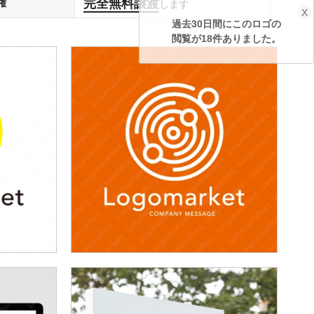
完全無料譲渡
権
します