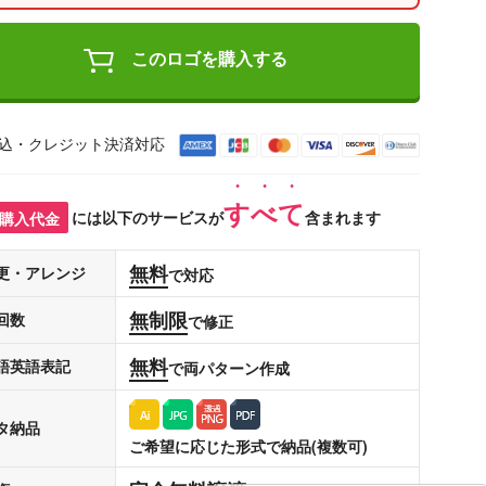
このロゴを購入する
込・クレジット決済対応
すべて
購入代金
には以下のサービスが
含まれます
無料
更・アレンジ
で対応
無制限
回数
で修正
無料
語英語表記
で両パターン作成
タ納品
ご希望に応じた形式で納品(複数可)