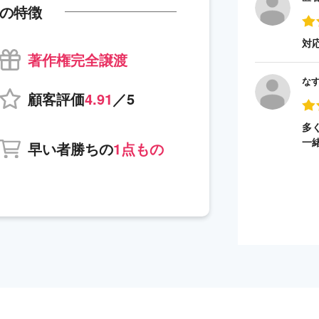
の特徴
対
著作権完全譲渡
な
顧客評価
4.91
／5
多
一
早い者勝ちの
1点もの