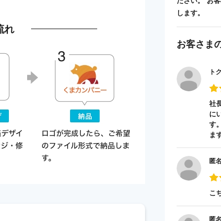
ださい。 お
します。
流れ
お客さま
ト
社
に
す
ま
匿
こ
匿