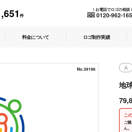
1,651
お電話でロゴの相談
\
0120-962-16
件
料金について
ロゴ制作実績
人
No.39196
地
79,
こ
ご購
ん。