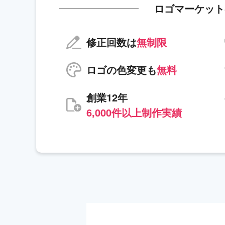
ロゴマーケット
修正回数は
無制限
ロゴの色変更も
無料
創業12年
6,000件以上制作実績