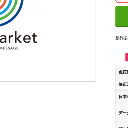
銀行振
色変
修正
日本
デー