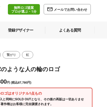
無料ロゴ提案
/
メールでお問い合わせ
5
プロが選ぶ・1分
登録デザイナー
よくある質問
繋がり
虹
球のような人の輪のロゴ
800
円
(税込87,780円)
のロゴはオリジナル1点もの
入と同時にSOLD OUTとなり、その後の再販は一切ありませ
 著作権はお客様に完全譲渡されます。