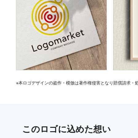
※本ロゴデザインの盗作・模倣は著作権侵害となり賠償請求・
この
ロゴ
に込めた想い