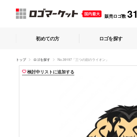
3
販売ロゴ数
初めての方
ロゴを探す
トップ
ロゴを探す
No.39197「三つの顔のライオン」
検討中リストに追加する