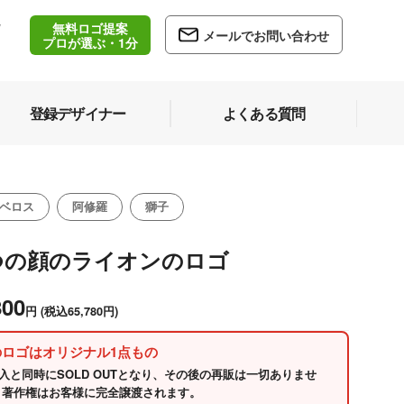
無料ロゴ提案
/
メールでお問い合わせ
5
プロが選ぶ・1分
登録デザイナー
よくある質問
ベロス
阿修羅
獅子
つの顔のライオンのロゴ
800
円
(税込65,780円)
のロゴはオリジナル1点もの
入と同時にSOLD OUTとなり、その後の再販は一切ありませ
 著作権はお客様に完全譲渡されます。