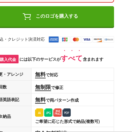
このロゴを購入する
込・クレジット決済対応
すべて
購入代金
には以下のサービスが
含まれます
無料
更・アレンジ
で対応
無制限
回数
で修正
無料
語英語表記
で両パターン作成
タ納品
ご希望に応じた形式で納品(複数可)