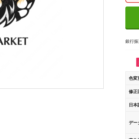
銀行振
色変
修正
日本
デー