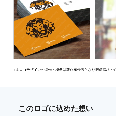
※本ロゴデザインの盗作・模倣は著作権侵害となり賠償請求・
この
ロゴ
に込めた想い