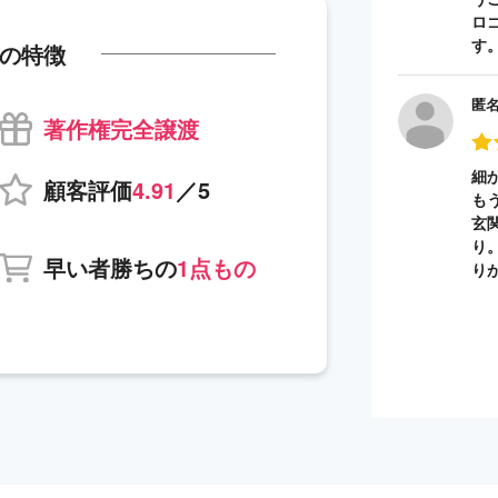
ロ
す
の特徴
匿
著作権完全譲渡
細
顧客評価
4.91
／5
も
玄
り
早い者勝ちの
1点もの
り