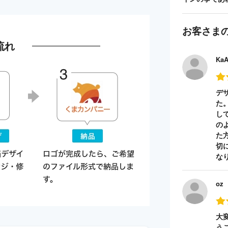
お客さま
流れ
Ka
デ
た
し
の
た
切
な
oz
大
う