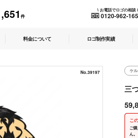
1,651
お電話でロゴの相談
\
0120-962-16
件
料金について
ロゴ制作実績
ケル
No.39197
三
59,
こ
ご購
ん。