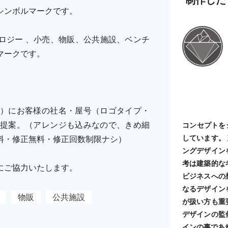
シンボルマークです。
ロジー 、小売、物販、公共施設、ベンチ
マークです。
）にお客様の社名・屋号（ロゴタイプ・
提案。（アレンジも込みなので、きめ細
コンセプトを
しています。
料・修正無料・修正回数制限ナシ）
ングデザイン
考は建築的な
にご協力いたします。
ビジネスへの
なるデザイン
物販
公共施設
が扱い方も重
デザインの監
インの事であ