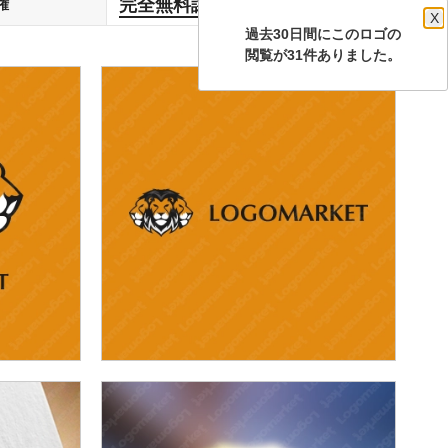
完全無料譲渡
権
します
X
過去30日間にこのロゴの
閲覧が31件ありました。