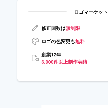
ロゴマーケット
修正回数は
無制限
ロゴの色変更も
無料
創業12年
6,000件以上制作実績