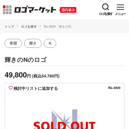
ロゴを探す
メニュー
トップ
ロゴを探す
No.3929「輝きのN」
希望
輝き
N
のロゴ
輝きのN
49,800
円
(税込54,780円)
検討中リストに追加する
No.3929