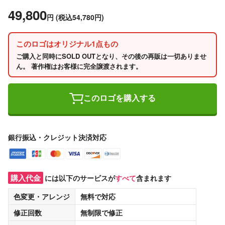
49,800
円
(税込54,780円)
このロゴはオリジナル1点もの
ご購入と同時にSOLD OUTとなり、その後の再販は一切ありませ
ん。 著作権はお客様に完全譲渡されます。
このロゴを購入する
銀行振込・クレジット決済対応
購入代金
には以下のサービスが
すべて
含まれます
色変更・アレンジ
無料
で対応
修正回数
無制限
で修正