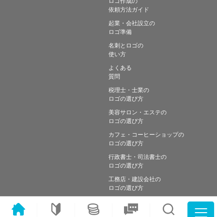
ロゴ作成の
依頼方法ガイド
起業・会社設立の
ロゴ準備
名刺とロゴの
使い方
よくある
質問
税理士・士業の
ロゴの選び方
美容サロン・エステの
ロゴの選び方
カフェ・コーヒーショップの
ロゴの選び方
行政書士・司法書士の
ロゴの選び方
工務店・建設会社の
ロゴの選び方