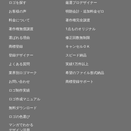
ロゴを探す
厳選プロデザイナー
お客様の声
明朗会計・追加料金ゼロ
料金について
著作権完全譲渡
著作権無償譲渡
1点ものオリジナル
選ばれる理由
修正回数無制限
商標登録
キャンセルＯＫ
登録デザイナー
スピード納品
よくある質問
実績1万件以上
業界別ロゴマーク
希望のファイル形式納品
お問い合わせ
商標登録サポート
ロゴ制作実績
ロゴ作成マニュアル
無料ダウンロード
ロゴの色選び
マンガでわかる
デザイン活用