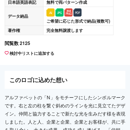
日本語英語表記
無料
で両パターン作成
データ納品
ご希望に応じた形式で納品(複数可)
著作権
完全無料譲渡
します
閲覧数 2125
検討中リストに追加する
この
ロゴ
に込めた想い
アルファベットの「N」をモチーフにしたシンボルマーク
です。右と左の柱を繋ぐ斜めのラインを光に見立てたデザ
イン。仲間と協力することで新たな光を生みだす様を表現
しました。人と人、企業と企業、企業とお客様が、共に手
を取り合い、大きな成果、成功を成し遂げる。「信頼」