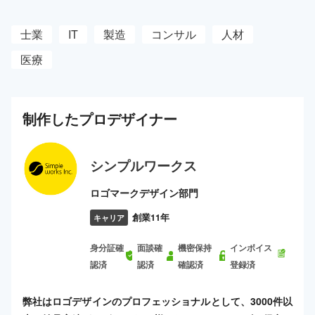
士業
IT
製造
コンサル
人材
医療
制作した
プロ
デザイナー
シンプルワークス
ロゴマークデザイン部門
創業11年
キャリア
身分証確
面談確
機密保持
インボイス
認済
認済
確認済
登録済
弊社はロゴデザインのプロフェッショナルとして、3000件以