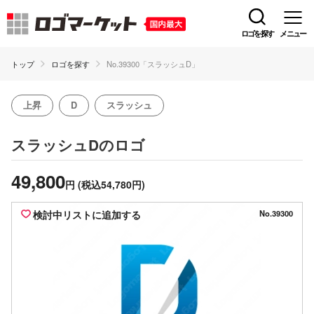
ロゴを探す
メニュー
トップ
ロゴを探す
No.39300「スラッシュD」
上昇
D
スラッシュ
のロゴ
スラッシュD
49,800
円
(税込54,780円)
検討中リストに追加する
No.39300