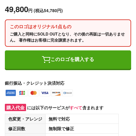
49,800
円
(税込54,780円)
このロゴはオリジナル1点もの
ご購入と同時にSOLD OUTとなり、その後の再販は一切ありませ
ん。 著作権はお客様に完全譲渡されます。
このロゴを購入する
銀行振込・クレジット決済対応
購入代金
には以下のサービスが
すべて
含まれます
色変更・アレンジ
無料
で対応
修正回数
無制限
で修正