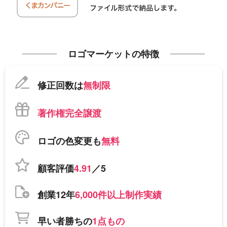
ロゴマーケットの特徴
修正回数は
無制限
著作権完全譲渡
ロゴの色変更も
無料
顧客評価
4.91
／5
創業12年
6,000件以上制作実績
早い者勝ちの
1点もの