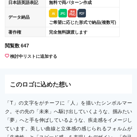
日本語英語表記
無料
で両パターン作成
データ納品
ご希望に応じた形式で納品(複数可)
著作権
完全無料譲渡
します
閲覧数 647
検討中リストに追加する
この
ロゴ
に込めた想い
「T」の文字をがチーフに「人」を描いたシンボルマー
ク。その先の「未来」へ駆け出していくような、掴みたい
「夢」へと手を伸ばしているような、疾走感をイメージし
ています。美しい曲線と立体感の感じられるフォルムが
「先進性」と「スピード感」を表現したデザイン。「自己