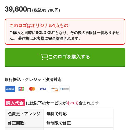
39,800
円
(税込43,780円)
このロゴはオリジナル1点もの
ご購入と同時にSOLD OUTとなり、その後の再販は一切ありませ
ん。 著作権はお客様に完全譲渡されます。
このロゴを購入する
銀行振込・クレジット決済対応
購入代金
には以下のサービスが
すべて
含まれます
色変更・アレンジ
無料
で対応
修正回数
無制限
で修正