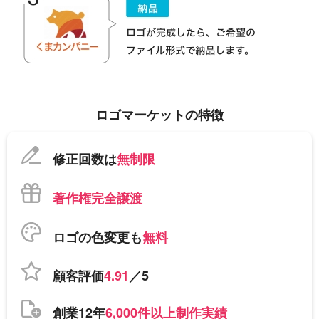
ロゴマーケットの特徴
修正回数は
無制限
著作権完全譲渡
ロゴの色変更も
無料
顧客評価
4.91
／5
創業12年
6,000件以上制作実績