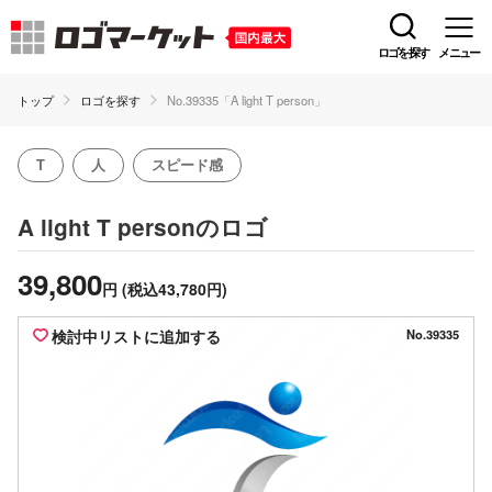
ロゴを探す
メニュー
トップ
ロゴを探す
No.39335「A light T person」
T
人
スピード感
のロゴ
A light T person
39,800
円
(税込43,780円)
検討中リストに追加する
No.39335