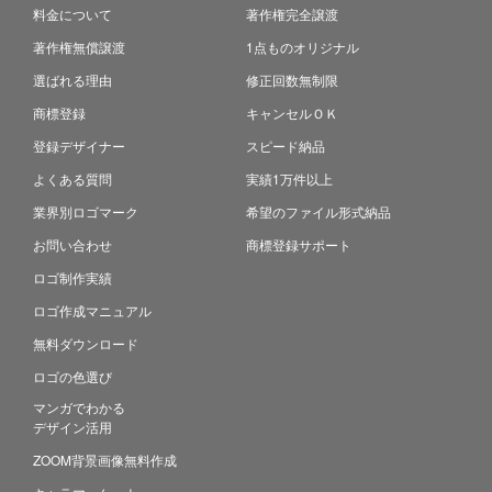
料金について
著作権完全譲渡
著作権無償譲渡
1点ものオリジナル
選ばれる理由
修正回数無制限
商標登録
キャンセルＯＫ
登録デザイナー
スピード納品
よくある質問
実績1万件以上
業界別ロゴマーク
希望のファイル形式納品
お問い合わせ
商標登録サポート
ロゴ制作実績
ロゴ作成マニュアル
無料ダウンロード
ロゴの色選び
マンガでわかる
デザイン活用
ZOOM背景画像無料作成