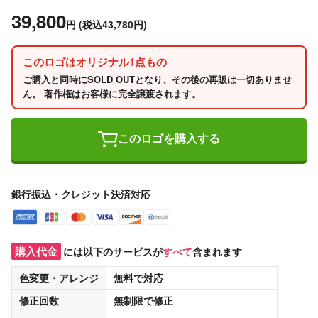
39,800
円
(税込43,780円)
このロゴはオリジナル1点もの
ご購入と同時にSOLD OUTとなり、その後の再販は一切ありませ
ん。 著作権はお客様に完全譲渡されます。
このロゴを購入する
銀行振込・クレジット決済対応
購入代金
には以下のサービスが
すべて
含まれます
色変更・アレンジ
無料
で対応
修正回数
無制限
で修正