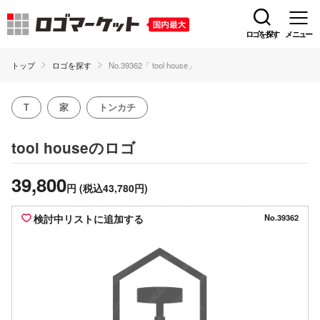
ロゴを探す
メニュー
トップ
ロゴを探す
No.39362「 tool house」
T
家
トンカチ
のロゴ
tool house
39,800
円
(税込43,780円)
検討中リストに追加する
No.39362