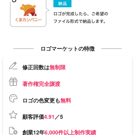
ロゴマーケットの特徴
修正回数は
無制限
著作権完全譲渡
ロゴの色変更も
無料
顧客評価
4.91
／5
創業12年
6,000件以上制作実績