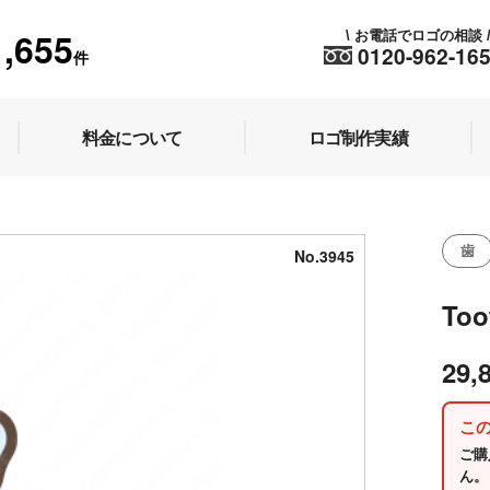
1,655
お電話でロゴの相談
\
0120-962-16
件
料金について
ロゴ制作実績
歯
No.3945
Too
29,
こ
ご購
ん。