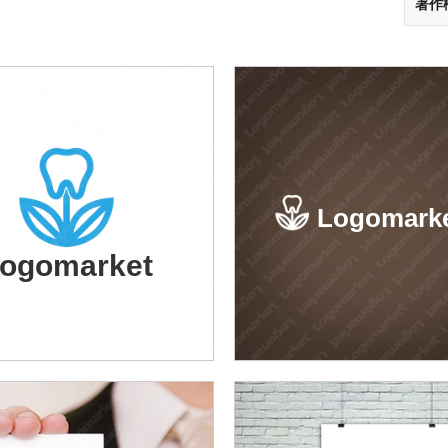
著作
Logomark
ogomarket