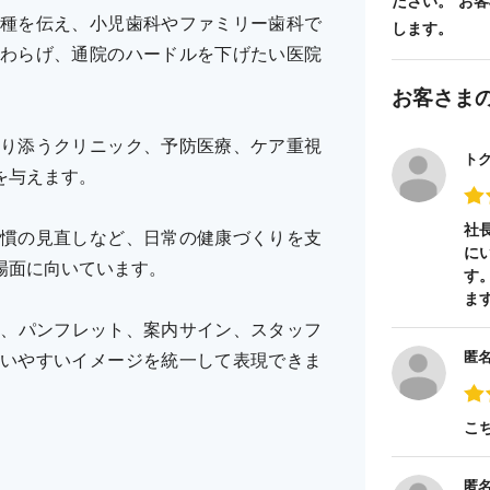
ださい。 お
種を伝え、小児歯科やファミリー歯科で
します。
わらげ、通院のハードルを下げたい医院
お客さま
り添うクリニック、予防医療、ケア重視
ト
を与えます。
社
慣の見直しなど、日常の健康づくりを支
に
場面に向いています。
す
ま
ジ、パンフレット、案内サイン、スタッフ
匿
いやすいイメージを統一して表現できま
こ
匿