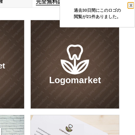
完全無料譲渡
権
します
X
過去30日間にこのロゴの
閲覧が21件ありました。
et
Logomarket