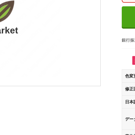
rket
銀行振
色変
修正
日本
デー