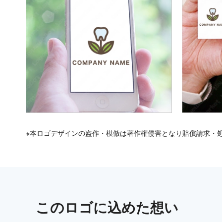
※本ロゴデザインの盗作・模倣は著作権侵害となり賠償請求・
この
ロゴ
に込めた想い