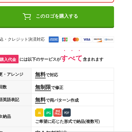
このロゴを購入する
込・クレジット決済対応
すべて
購入代金
には以下のサービスが
含まれます
無料
更・アレンジ
で対応
無制限
回数
で修正
無料
語英語表記
で両パターン作成
タ納品
ご希望に応じた形式で納品(複数可)