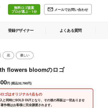
無料ロゴ提案
/
メールでお問い合わせ
5
プロが選ぶ・1分
登録デザイナー
よくある質問
花
優しい
th flowers bloomのロゴ
800
円
(税込32,780円)
のロゴはオリジナル1点もの
入と同時にSOLD OUTとなり、その後の再販は一切ありませ
 著作権はお客様に完全譲渡されます。