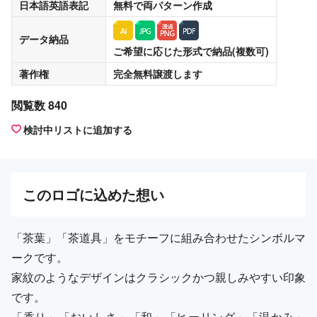
日本語英語表記
無料
で両パターン作成
データ納品
ご希望に応じた形式で納品(複数可)
著作権
完全無料譲渡
します
閲覧数 840
検討中リストに追加する
この
ロゴ
に込めた想い
「茶葉」「茶道具」をモチーフに組み合わせたシンボルマ
ークです。
家紋のようなデザインはクラシックかつ親しみやすい印象
です。
「香り」「おいしさ」「和」「ヒーリング」「温かみ」