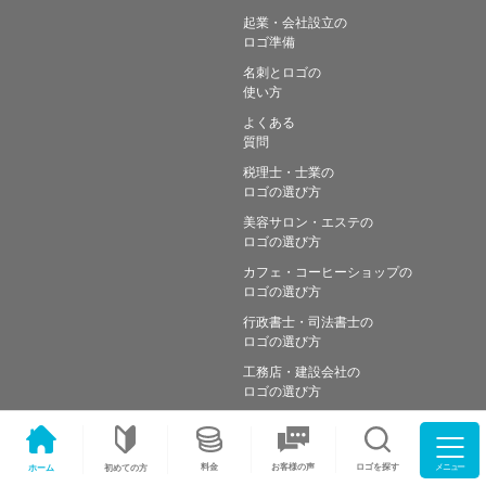
起業・会社設立の
ロゴ準備
名刺とロゴの
使い方
よくある
質問
税理士・士業の
ロゴの選び方
美容サロン・エステの
ロゴの選び方
カフェ・コーヒーショップの
ロゴの選び方
行政書士・司法書士の
ロゴの選び方
工務店・建設会社の
ロゴの選び方
メニュー
料金
ロゴを探す
お客様の声
ホーム
初めての方
Copyright © Simple works Inc. All Rights Reserved.