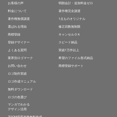
お客様の声
明朗会計・追加料金ゼロ
料金について
著作権完全譲渡
著作権無償譲渡
1点ものオリジナル
選ばれる理由
修正回数無制限
商標登録
キャンセルＯＫ
登録デザイナー
スピード納品
よくある質問
実績1万件以上
業界別ロゴマーク
希望のファイル形式納品
お問い合わせ
商標登録サポート
ロゴ制作実績
ロゴ作成マニュアル
無料ダウンロード
ロゴの色選び
マンガでわかる
デザイン活用
ZOOM背景画像無料作成