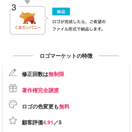
ロゴマーケットの特徴
修正回数は
無制限
著作権完全譲渡
ロゴの色変更も
無料
顧客評価
4.91
／5