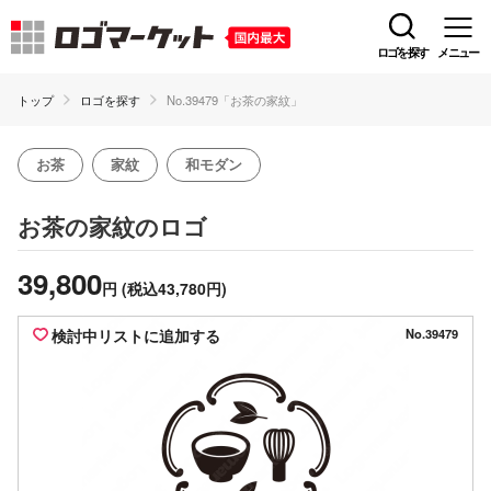
ロゴを探す
メニュー
トップ
ロゴを探す
No.39479「お茶の家紋」
お茶
家紋
和モダン
のロゴ
お茶の家紋
39,800
円
(税込43,780円)
検討中リストに追加する
No.39479