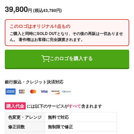
39,800
円
(税込43,780円)
このロゴはオリジナル1点もの
ご購入と同時にSOLD OUTとなり、その後の再販は一切ありませ
ん。 著作権はお客様に完全譲渡されます。
このロゴを購入する
銀行振込・クレジット決済対応
購入代金
には以下のサービスが
すべて
含まれます
色変更・アレンジ
無料
で対応
修正回数
無制限
で修正