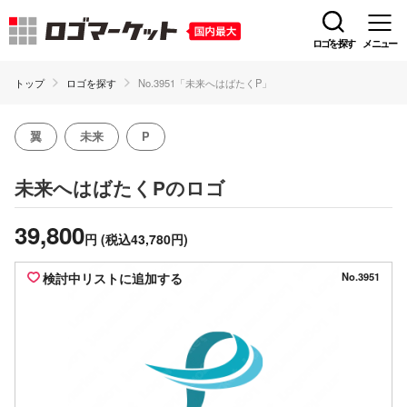
ロゴを探す
メニュー
トップ
ロゴを探す
No.3951「未来へはばたくP」
翼
未来
P
のロゴ
未来へはばたくP
39,800
円
(税込43,780円)
検討中リストに追加する
No.3951