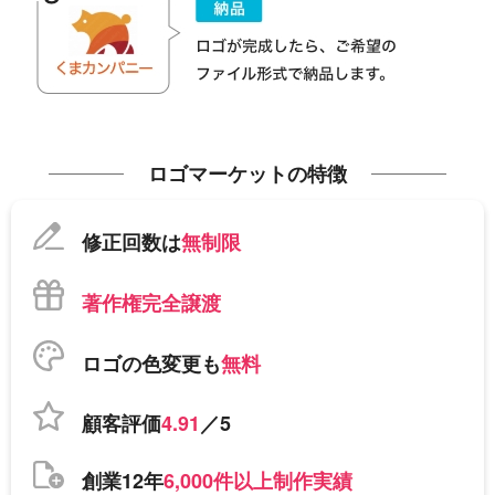
ロゴマーケットの特徴
修正回数は
無制限
著作権完全譲渡
ロゴの色変更も
無料
顧客評価
4.91
／5
創業12年
6,000件以上制作実績