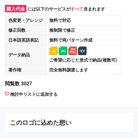
購入代金
には以下のサービスが
すべて
含まれます
色変更・アレンジ
無料
で対応
修正回数
無制限
で修正
日本語英語表記
無料
で両パターン作成
データ納品
ご希望に応じた形式で納品(複数可)
著作権
完全無料譲渡
します
閲覧数 3027
検討中リストに追加する
この
ロゴ
に込めた想い