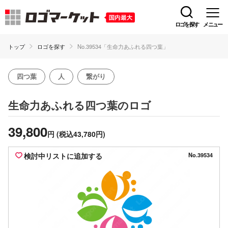
ロゴを探す
メニュー
トップ
ロゴを探す
No.39534「生命力あふれる四つ葉」
四つ葉
人
繋がり
のロゴ
生命力あふれる四つ葉
39,800
円
(税込43,780円)
検討中リストに追加する
No.39534