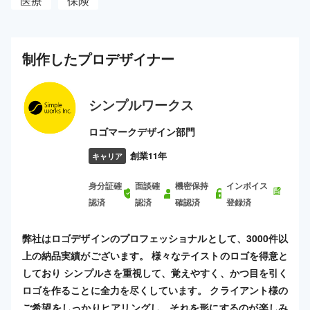
医療
保険
制作した
プロ
デザイナー
シンプルワークス
ロゴマークデザイン部門
創業11年
キャリア
身分証確
面談確
機密保持
インボイス
認済
認済
確認済
登録済
弊社はロゴデザインのプロフェッショナルとして、3000件以
上の納品実績がございます。 様々なテイストのロゴを得意と
しており シンプルさを重視して、覚えやすく、かつ目を引く
ロゴを作ることに全力を尽くしています。 クライアント様の
ご希望をしっかりヒアリングし、それを形にするのが楽しみ