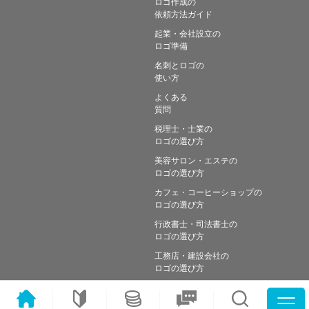
ロゴ作成の
依頼方法ガイド
起業・会社設立の
ロゴ準備
名刺とロゴの
使い方
よくある
質問
税理士・士業の
ロゴの選び方
美容サロン・エステの
ロゴの選び方
カフェ・コーヒーショップの
ロゴの選び方
行政書士・司法書士の
ロゴの選び方
工務店・建設会社の
ロゴの選び方