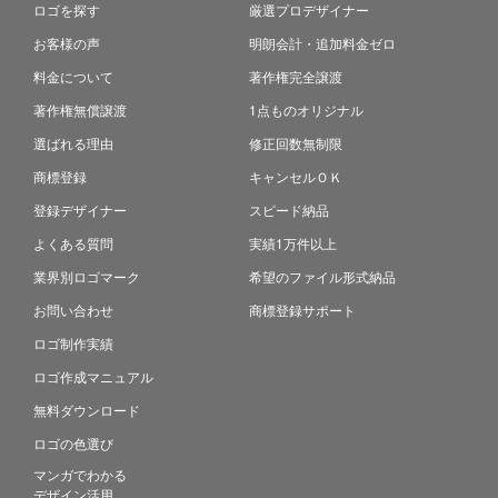
ロゴを探す
厳選プロデザイナー
お客様の声
明朗会計・追加料金ゼロ
料金について
著作権完全譲渡
著作権無償譲渡
1点ものオリジナル
選ばれる理由
修正回数無制限
商標登録
キャンセルＯＫ
登録デザイナー
スピード納品
よくある質問
実績1万件以上
業界別ロゴマーク
希望のファイル形式納品
お問い合わせ
商標登録サポート
ロゴ制作実績
ロゴ作成マニュアル
無料ダウンロード
ロゴの色選び
マンガでわかる
デザイン活用