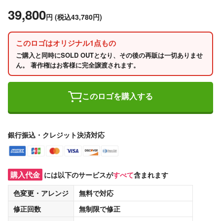
39,800
円
(税込43,780円)
このロゴはオリジナル1点もの
ご購入と同時にSOLD OUTとなり、その後の再販は一切ありませ
ん。 著作権はお客様に完全譲渡されます。
このロゴを購入する
銀行振込・クレジット決済対応
購入代金
には以下のサービスが
すべて
含まれます
色変更・アレンジ
無料
で対応
修正回数
無制限
で修正