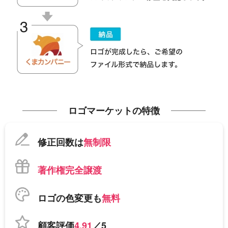
ロゴマーケットの特徴
修正回数は
無制限
著作権完全譲渡
ロゴの色変更も
無料
顧客評価
4.91
／5