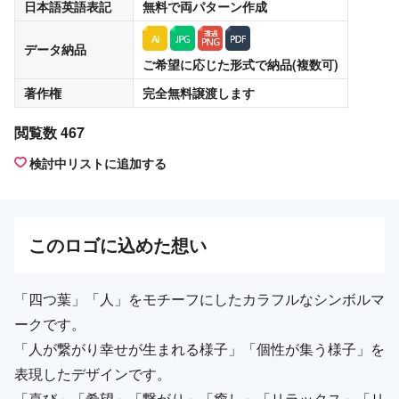
日本語英語表記
無料
で両パターン作成
データ納品
ご希望に応じた形式で納品(複数可)
著作権
完全無料譲渡
します
閲覧数 467
検討中リストに追加する
この
ロゴ
に込めた想い
「四つ葉」「人」をモチーフにしたカラフルなシンボルマ
ークです。
「人が繋がり幸せが生まれる様子」「個性が集う様子」を
表現したデザインです。
「喜び」「希望」「繋がり」「癒し」「リラックス」「リ