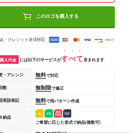
このロゴを購入する
込・クレジット決済対応
すべて
購入代金
には以下のサービスが
含まれます
無料
更・アレンジ
で対応
無制限
回数
で修正
無料
語英語表記
で両パターン作成
タ納品
ご希望に応じた形式で納品(複数可)