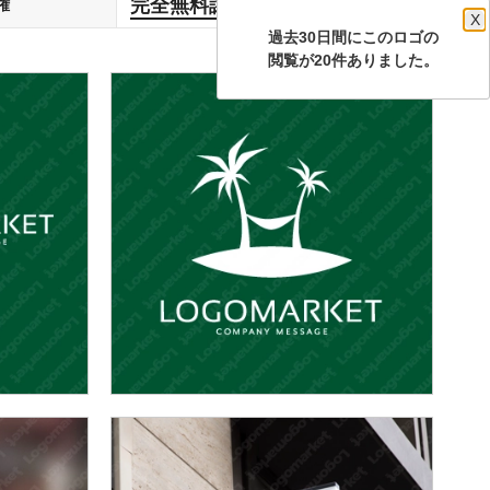
完全無料譲渡
権
します
X
過去30日間にこのロゴの
閲覧が20件ありました。