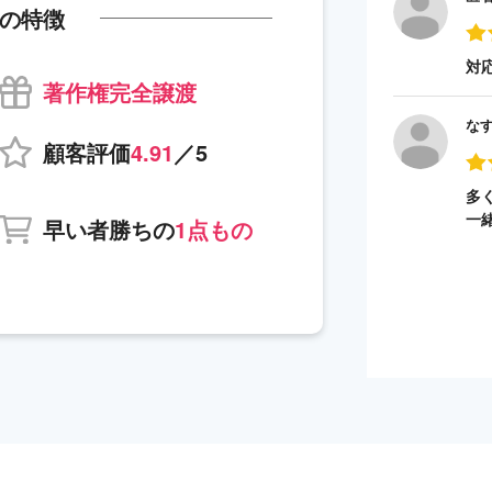
の特徴
対
著作権完全譲渡
な
顧客評価
4.91
／5
多
一
早い者勝ちの
1点もの