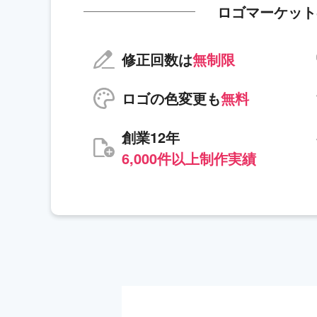
ロゴマーケット
修正回数は
無制限
ロゴの色変更も
無料
創業12年
6,000件以上制作実績