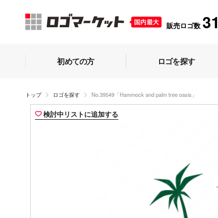
3
販売ロゴ数
初めての方
ロゴを探す
トップ
ロゴを探す
No.39549「Hammock and palm tree oasis」
検討中リストに追加する