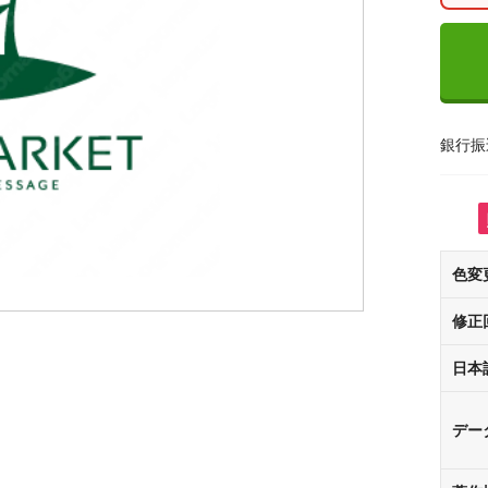
銀行振
色変
修正
日本
デー