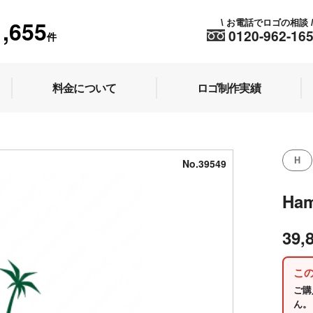
1,655
お電話でロゴの相談
\
0120-962-16
件
料金について
ロゴ制作実績
H
No.39549
Ham
39,
こ
ご購
ん。