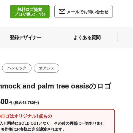
無料ロゴ提案
/
メールでお問い合わせ
5
プロが選ぶ・1分
登録デザイナー
よくある質問
ハンモック
オアシス
mock and palm tree oasisのロゴ
800
円
(税込43,780円)
のロゴはオリジナル1点もの
入と同時にSOLD OUTとなり、その後の再販は一切ありませ
 著作権はお客様に完全譲渡されます。