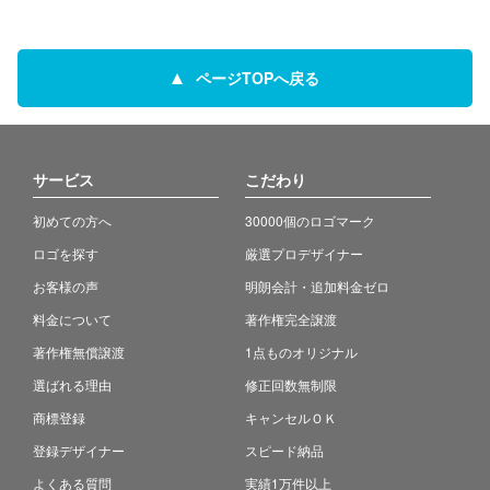
ページTOPへ戻る
サービス
こだわり
初めての方へ
30000個のロゴマーク
ロゴを探す
厳選プロデザイナー
お客様の声
明朗会計・追加料金ゼロ
料金について
著作権完全譲渡
著作権無償譲渡
1点ものオリジナル
選ばれる理由
修正回数無制限
商標登録
キャンセルＯＫ
登録デザイナー
スピード納品
よくある質問
実績1万件以上