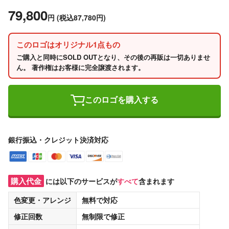
79,800
円
(税込87,780円)
このロゴはオリジナル1点もの
ご購入と同時にSOLD OUTとなり、その後の再販は一切ありませ
ん。 著作権はお客様に完全譲渡されます。
このロゴを購入する
銀行振込・クレジット決済対応
購入代金
には以下のサービスが
すべて
含まれます
色変更・アレンジ
無料
で対応
修正回数
無制限
で修正