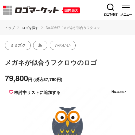
ロゴを探す
メニュー
トップ
ロゴを探す
No.39567「メガネが似合うフクロウ」
ミミズク
鳥
かわいい
のロゴ
メガネが似合うフクロウ
79,800
円
(税込87,780円)
検討中リストに追加する
No.39567