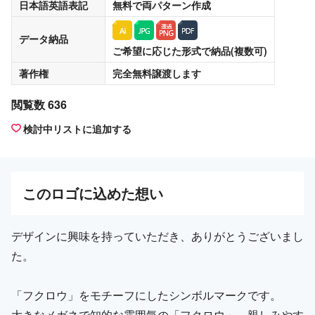
日本語英語表記
無料
で両パターン作成
データ納品
ご希望に応じた形式で納品(複数可)
著作権
完全無料譲渡
します
閲覧数 636
検討中リストに追加する
この
ロゴ
に込めた想い
デザインに興味を持っていただき、ありがとうございまし
た。
「フクロウ」をモチーフにしたシンボルマークです。
大きなメガネで知的な雰囲気の「フクロウ」。親しみやす