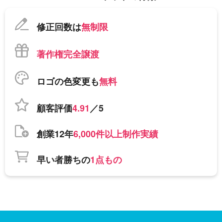
修正回数は
無制限
著作権完全譲渡
ロゴの色変更も
無料
顧客評価
4.91
／5
創業12年
6,000件以上制作実績
早い者勝ちの
1点もの