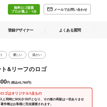
無料ロゴ提案
/
メールでお問い合わせ
5
プロが選ぶ・1分
登録デザイナー
よくある質問
ト
優しい
温かい
ート&リーフのロゴ
800
円
(税込43,780円)
のロゴはオリジナル1点もの
入と同時にSOLD OUTとなり、その後の再販は一切ありませ
 著作権はお客様に完全譲渡されます。