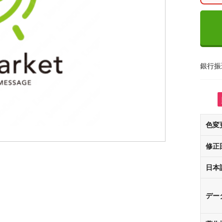
銀行振
色変
修正
日本
デー