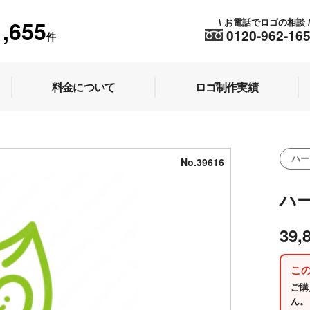
1,655
お電話でロゴの相談
\
0120-962-16
件
料金について
ロゴ制作実績
ハー
No.39616
ハ
39,
こ
ご購
ん。