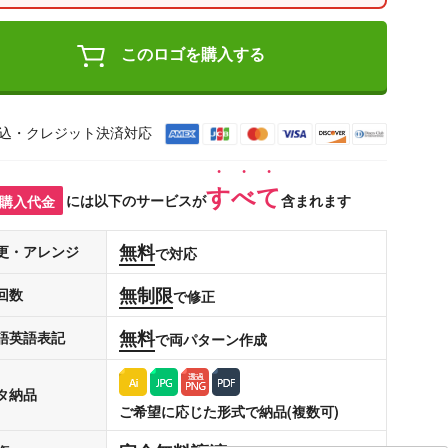
このロゴを購入する
込・クレジット決済対応
すべて
購入代金
には以下のサービスが
含まれます
無料
更・アレンジ
で対応
無制限
回数
で修正
無料
語英語表記
で両パターン作成
タ納品
ご希望に応じた形式で納品(複数可)