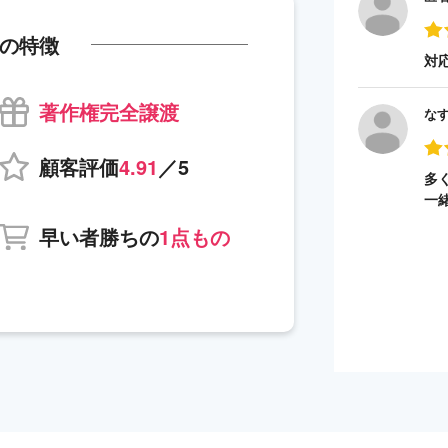
の特徴
対
著作権完全譲渡
な
顧客評価
4.91
／5
多
一
早い者勝ちの
1点もの