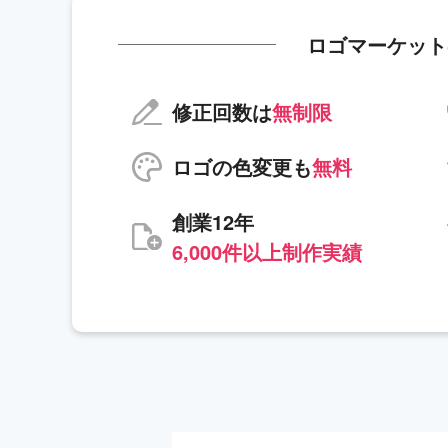
ロゴマーケット
修正回数は
無制限
ロゴの色変更も
無料
創業12年
6,000件以上制作実績