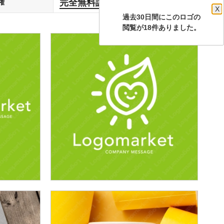
完全無料譲渡
権
します
X
過去30日間にこのロゴの
閲覧が18件ありました。