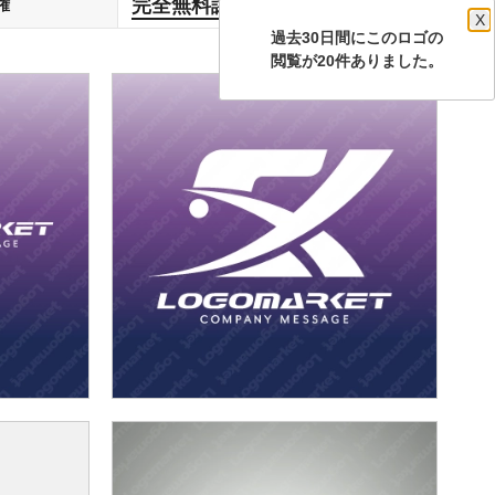
完全無料譲渡
権
します
X
過去30日間にこのロゴの
閲覧が20件ありました。