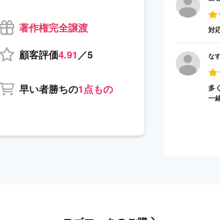
著作権完全譲渡
対
顧客評価
4.91
／5
な
早い者勝ちの
1点もの
多
一