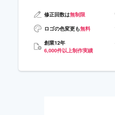
修正回数は
無制限
ロゴの色変更も
無料
創業12年
6,000件以上制作実績