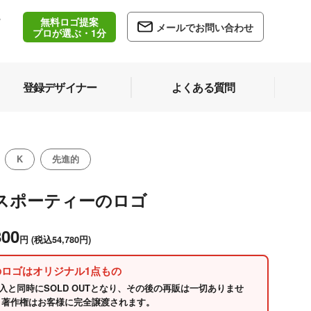
無料ロゴ提案
/
メールでお問い合わせ
5
プロが選ぶ・1分
登録デザイナー
よくある質問
K
先進的
Kスポーティーのロゴ
800
円
(税込54,780円)
のロゴはオリジナル1点もの
入と同時にSOLD OUTとなり、その後の再販は一切ありませ
 著作権はお客様に完全譲渡されます。