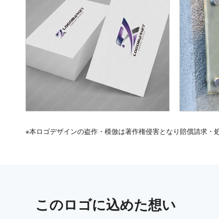
※本ロゴデザインの盗作・模倣は著作権侵害となり賠償請求・
この
ロゴ
に込めた想い