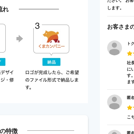
ださい。 お
流れ
します。
お客さま
ト
社
に
す
ま
匿
こ
の特徴
匿