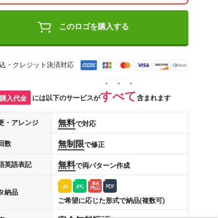
このロゴを購入する
込・クレジット決済対応
すべて
購入代金
には以下のサービスが
含まれます
無料
更・アレンジ
で対応
無制限
回数
で修正
無料
語英語表記
で両パターン作成
タ納品
ご希望に応じた形式で納品(複数可)