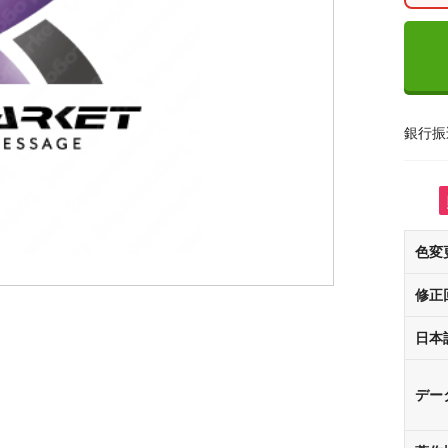
銀行振
色変
修正
日本
デー