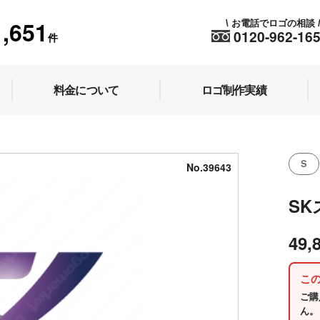
1,651
お電話でロゴの相談
\
0120-962-16
件
料金について
ロゴ制作実績
S
No.39643
S
49,
こ
ご購
ん。