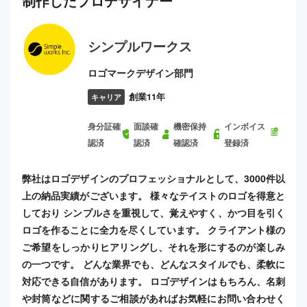
制作した
プロ
デザイナー
シンプルワークス
ロゴマークデザイン部門
創業11年
キャリア
身分証確
面談確
機密保持
インボイス
認済
認済
確認済
登録済
弊社はロゴデザインのプロフェッショナルとして、3000件以
上の納品実績がございます。 様々なテイストのロゴを得意と
しており シンプルさを重視して、覚えやすく、かつ目を引く
ロゴを作ることに全力を尽くしています。 クライアント様の
ご希望をしっかりヒアリングし、それを形にするのが楽しみ
の一つです。 どんな業界でも、どんなスタイルでも、柔軟に
対応できる自信があります。 ロゴデザインはもちろん、名刺
や封筒などに関するご相談があればお気軽にお問い合わせく