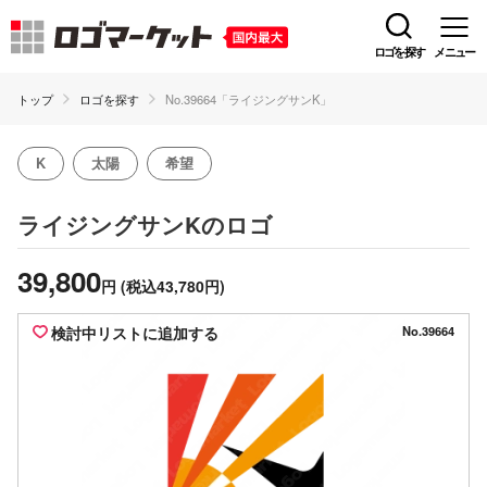
ロゴを探す
メニュー
トップ
ロゴを探す
No.39664「ライジングサンK」
K
太陽
希望
のロゴ
ライジングサンK
39,800
円
(税込43,780円)
検討中リストに追加する
No.39664