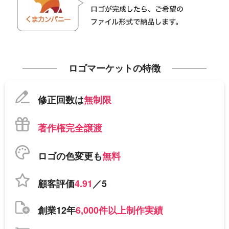
ロゴマーケットの特徴
修正回数は
無制限
著作権完全譲渡
ロゴの色変更も
無料
顧客評価
4.91
／5
創業12年
6,000件以上制作実績