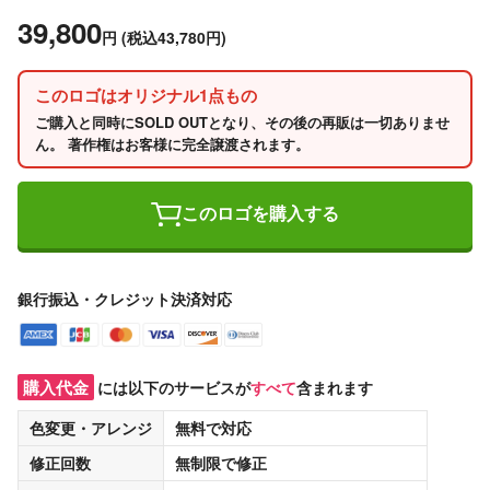
39,800
円
(税込43,780円)
このロゴはオリジナル1点もの
ご購入と同時にSOLD OUTとなり、その後の再販は一切ありませ
ん。 著作権はお客様に完全譲渡されます。
このロゴを購入する
銀行振込・クレジット決済対応
購入代金
には以下のサービスが
すべて
含まれます
色変更・アレンジ
無料
で対応
修正回数
無制限
で修正