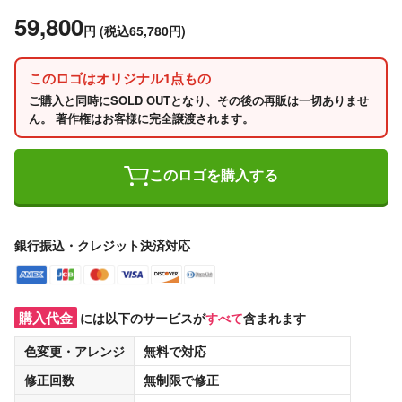
59,800
円
(税込65,780円)
このロゴはオリジナル1点もの
ご購入と同時にSOLD OUTとなり、その後の再販は一切ありませ
ん。 著作権はお客様に完全譲渡されます。
このロゴを購入する
銀行振込・クレジット決済対応
購入代金
には以下のサービスが
すべて
含まれます
色変更・アレンジ
無料
で対応
修正回数
無制限
で修正