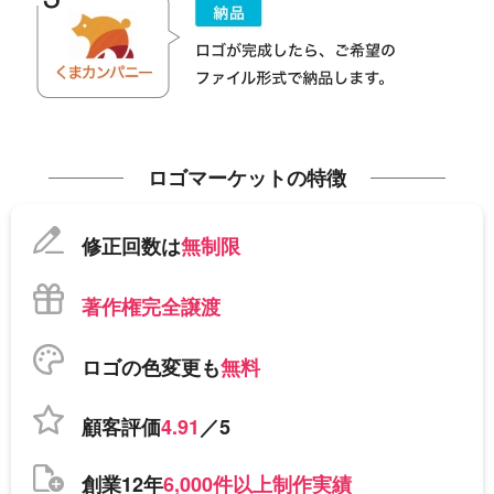
ロゴマーケットの特徴
修正回数は
無制限
著作権完全譲渡
ロゴの色変更も
無料
顧客評価
4.91
／5
創業12年
6,000件以上制作実績