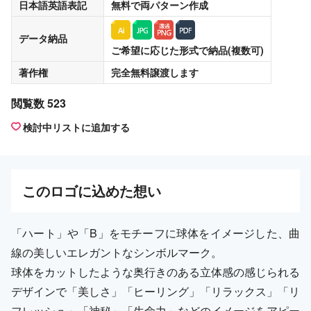
日本語英語表記
無料
で両パターン作成
データ納品
ご希望に応じた形式で納品(複数可)
著作権
完全無料譲渡
します
閲覧数 523
検討中リストに追加する
この
ロゴ
に込めた想い
「ハート」や「B」をモチーフに球体をイメージした、曲
線の美しいエレガントなシンボルマーク。
球体をカットしたような奥行きのある立体感の感じられる
デザインで「美しさ」「ヒーリング」「リラックス」「リ
フレッシュ」「神秘」「生命力」などのイメージをアピー