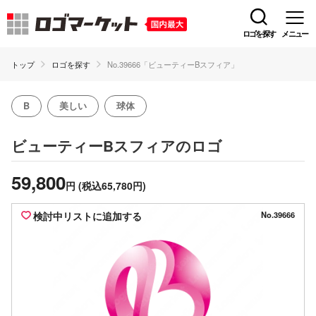
ロゴを探す
メニュー
トップ
ロゴを探す
No.39666「ビューティーBスフィア」
B
美しい
球体
のロゴ
ビューティーBスフィア
59,800
円
(税込65,780円)
検討中リストに追加する
No.39666