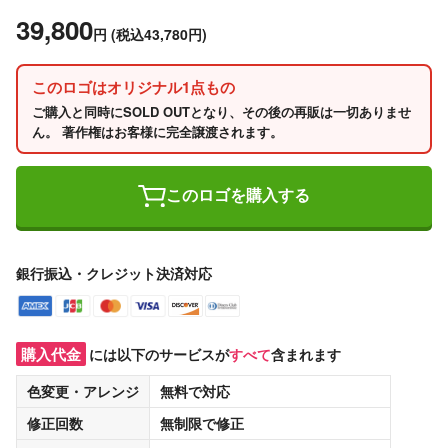
39,800
円
(税込43,780円)
このロゴはオリジナル1点もの
ご購入と同時にSOLD OUTとなり、その後の再販は一切ありませ
ん。 著作権はお客様に完全譲渡されます。
このロゴを購入する
銀行振込・クレジット決済対応
購入代金
には以下のサービスが
すべて
含まれます
色変更・アレンジ
無料
で対応
修正回数
無制限
で修正