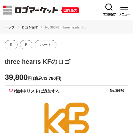
ロゴを探す
メニュー
トップ
ロゴを探す
No.39670「three hearts KF」
K
F
ハート
のロゴ
three hearts KF
39,800
円
(税込43,780円)
検討中リストに追加する
No.39670