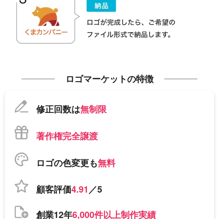
ロゴマーケットの特徴
修正回数は
無制限
著作権完全譲渡
ロゴの色変更も
無料
顧客評価
4.91
／5
創業12年
6,000件以上制作実績