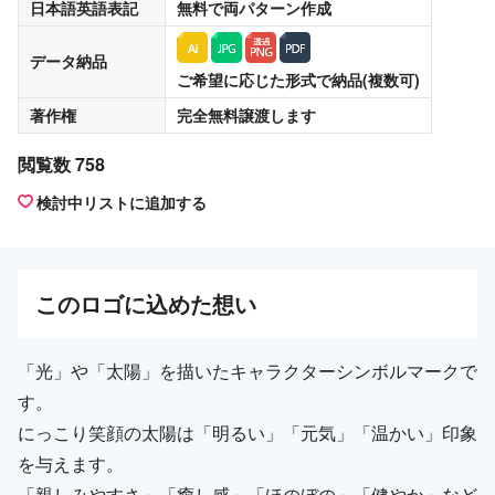
日本語英語表記
無料
で両パターン作成
データ納品
ご希望に応じた形式で納品(複数可)
著作権
完全無料譲渡
します
閲覧数 758
検討中リストに追加する
この
ロゴ
に込めた想い
「光」や「太陽」を描いたキャラクターシンボルマークで
す。
にっこり笑顔の太陽は「明るい」「元気」「温かい」印象
を与えます。
「親しみやすさ」「癒し感」「ほのぼの」「健やか」など