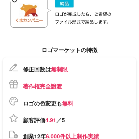
ロゴマーケットの特徴
修正回数は
無制限
著作権完全譲渡
ロゴの色変更も
無料
顧客評価
4.91
／5
創業12年
6,000件以上制作実績