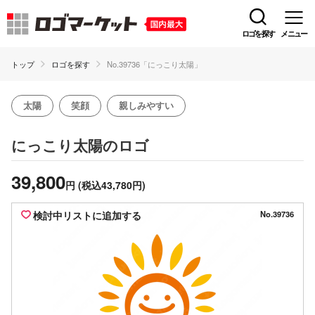
ロゴを探す
メニュー
トップ
ロゴを探す
No.39736「にっこり太陽」
太陽
笑顔
親しみやすい
のロゴ
にっこり太陽
39,800
円
(税込43,780円)
検討中リストに追加する
No.39736