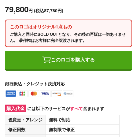
79,800
円
(税込87,780円)
このロゴはオリジナル1点もの
ご購入と同時にSOLD OUTとなり、その後の再販は一切ありませ
ん。 著作権はお客様に完全譲渡されます。
このロゴを購入する
銀行振込・クレジット決済対応
購入代金
には以下のサービスが
すべて
含まれます
色変更・アレンジ
無料
で対応
修正回数
無制限
で修正