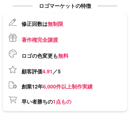
ロゴマーケットの特徴
修正回数は
無制限
著作権完全譲渡
ロゴの色変更も
無料
顧客評価
4.91
／5
創業12年
6,000件以上制作実績
早い者勝ちの
1点もの