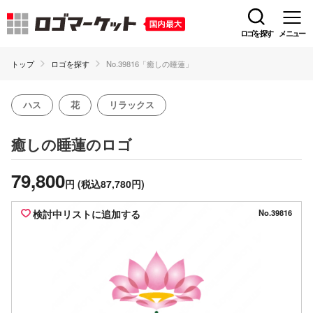
ロゴを探す
メニュー
トップ
ロゴを探す
No.39816「癒しの睡蓮」
ハス
花
リラックス
のロゴ
癒しの睡蓮
79,800
円
(税込87,780円)
検討中リストに追加する
No.39816