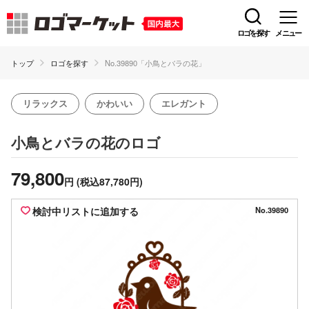
ロゴを探す
メニュー
トップ
ロゴを探す
No.39890「小鳥とバラの花」
リラックス
かわいい
エレガント
のロゴ
小鳥とバラの花
79,800
円
(税込87,780円)
検討中リストに追加する
No.39890