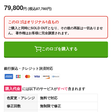
79,800
円
(税込87,780円)
このロゴはオリジナル1点もの
ご購入と同時にSOLD OUTとなり、その後の再販は一切ありませ
ん。 著作権はお客様に完全譲渡されます。
このロゴを購入する
銀行振込・クレジット決済対応
購入代金
には以下のサービスが
すべて
含まれます
色変更・アレンジ
無料
で対応
修正回数
無制限
で修正