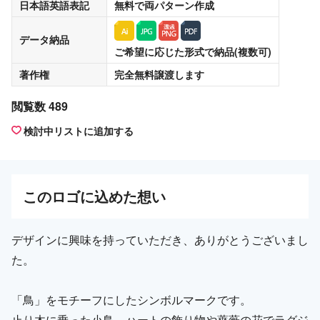
日本語英語表記
無料
で両パターン作成
データ納品
ご希望に応じた形式で納品(複数可)
著作権
完全無料譲渡
します
閲覧数 489
検討中リストに追加する
この
ロゴ
に込めた想い
デザインに興味を持っていただき、ありがとうございまし
た。
「鳥」をモチーフにしたシンボルマークです。
止り木に乗った小鳥。ハートの飾り物や薔薇の花でラグジ