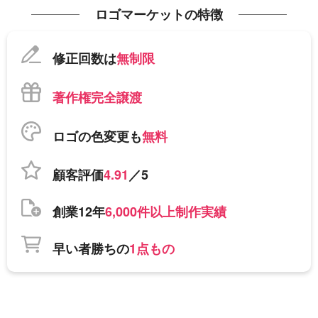
ロゴマーケットの特徴
修正回数は
無制限
著作権完全譲渡
ロゴの色変更も
無料
顧客評価
4.91
／5
創業12年
6,000件以上制作実績
早い者勝ちの
1点もの