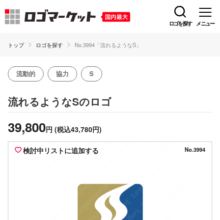
ロゴを探す
メニュー
トップ
ロゴを探す
No.3994「流れるようなS」
流動的
協力
S
のロゴ
流れるようなS
39,800
円
(税込43,780円)
検討中リストに追加する
No.3994