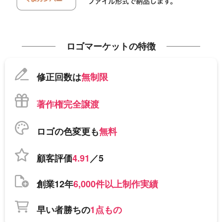
ロゴマーケットの特徴
修正回数は
無制限
著作権完全譲渡
ロゴの色変更も
無料
顧客評価
4.91
／5
創業12年
6,000件以上制作実績
早い者勝ちの
1点もの