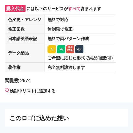
購入代金
には以下のサービスが
すべて
含まれます
色変更・アレンジ
無料
で対応
修正回数
無制限
で修正
日本語英語表記
無料
で両パターン作成
データ納品
ご希望に応じた形式で納品(複数可)
著作権
完全無料譲渡
します
閲覧数 2574
検討中リストに追加する
この
ロゴ
に込めた想い