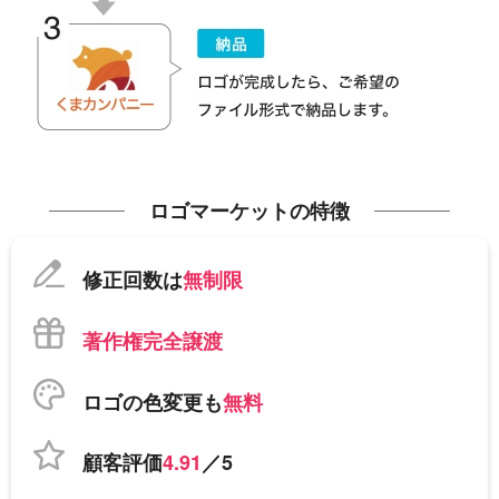
ロゴマーケットの特徴
修正回数は
無制限
著作権完全譲渡
ロゴの色変更も
無料
顧客評価
4.91
／5