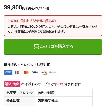
39,800
円
(税込43,780円)
このロゴはオリジナル1点もの
ご購入と同時にSOLD OUTとなり、その後の再販は一切ありませ
ん。 著作権はお客様に完全譲渡されます。
このロゴを購入する
銀行振込・クレジット決済対応
購入代金
には以下のサービスが
すべて
含まれます
色変更・アレンジ
無料
で対応
修正回数
無制限
で修正