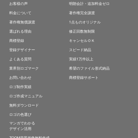
お客様の声
明朗会計・追加料金ゼロ
料金について
著作権完全譲渡
著作権無償譲渡
1点ものオリジナル
選ばれる理由
修正回数無制限
商標登録
キャンセルＯＫ
登録デザイナー
スピード納品
よくある質問
実績1万件以上
業界別ロゴマーク
希望のファイル形式納品
お問い合わせ
商標登録サポート
ロゴ制作実績
ロゴ作成マニュアル
無料ダウンロード
ロゴの色選び
マンガでわかる
デザイン活用
ZOOM背景画像無料作成