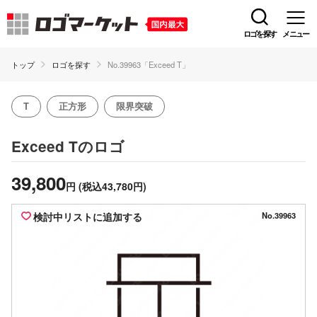
ロゴを探す
メニュー
トップ
ロゴを探す
No.39963「Exceed T」
T
正方形
限界突破
のロゴ
Exceed T
39,800
円
(税込43,780円)
検討中リストに追加する
No.39963