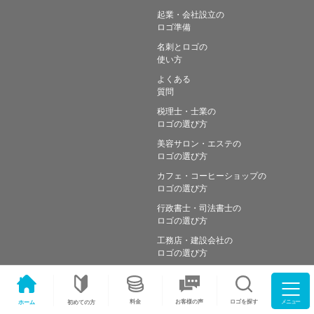
起業・会社設立の
ロゴ準備
名刺とロゴの
使い方
よくある
質問
税理士・士業の
ロゴの選び方
美容サロン・エステの
ロゴの選び方
カフェ・コーヒーショップの
ロゴの選び方
行政書士・司法書士の
ロゴの選び方
工務店・建設会社の
ロゴの選び方
メニュー
料金
ロゴを探す
お客様の声
ホーム
初めての方
Copyright © Simple works Inc. All Rights Reserved.