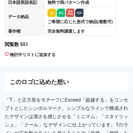
日本語英語表記
無料
で両パターン作成
データ納品
ご希望に応じた形式で納品(複数可)
著作権
完全無料譲渡
します
閲覧数 551
検討中リストに追加する
この
ロゴ
に込めた想い
「T」と正方形をモチーフにExceed「超越する」をコンセ
プトとしたシンボルマーク。シンプルなラインで構成され
たデザインは潔さを感じさせる「ミニマム」「スタイリッ
シュ」「クール」なデザインに仕上がっています。Tのラ
インが正方形のラインを超えることで「超越」「挑戦」を