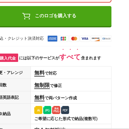
このロゴを購入する
込・クレジット決済対応
すべて
購入代金
には以下のサービスが
含まれます
無料
更・アレンジ
で対応
無制限
回数
で修正
無料
語英語表記
で両パターン作成
タ納品
ご希望に応じた形式で納品(複数可)