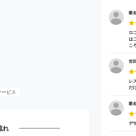
匿
ロ
は
こ
宮
レ
だ
サービス
匿
デ
流れ