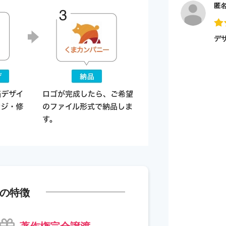
匿
デ
の特徴
著作権完全譲渡