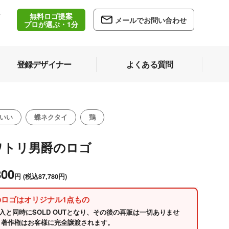
無料ロゴ提案
/
メールでお問い合わせ
5
プロが選ぶ・1分
登録デザイナー
よくある質問
いい
蝶ネクタイ
鶏
ワトリ男爵のロゴ
800
円
(税込87,780円)
のロゴはオリジナル1点もの
入と同時にSOLD OUTとなり、その後の再販は一切ありませ
 著作権はお客様に完全譲渡されます。