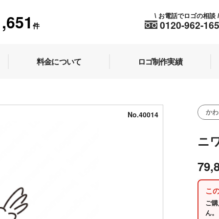
1,651
お電話でロゴの相談
\
0120-962-16
件
料金について
ロゴ制作実績
かわ
No.40014
ニ
79,
こ
ご購
ん。