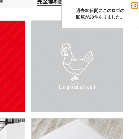
完全無料譲渡
権
します
X
過去30日間にこのロゴの
閲覧が28件ありました。