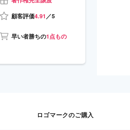
顧客評価
4.91
／5
早い者勝ちの
1点もの
ロゴマークのご購入