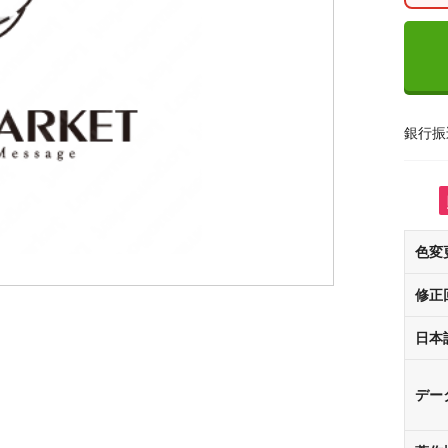
銀行振
色変
修正
日本
デー