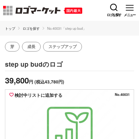
ロゴを探す
メニュー
トップ
ロゴを探す
No.40031「step up bud」
芽
成長
ステップアップ
のロゴ
step up bud
39,800
円
(税込43,780円)
検討中リストに追加する
No.40031