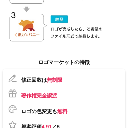
ロゴマーケットの特徴
修正回数は
無制限
著作権完全譲渡
ロゴの色変更も
無料
顧客評価
4.91
／5