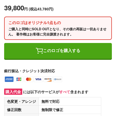
39,800
円
(税込43,780円)
このロゴはオリジナル1点もの
ご購入と同時にSOLD OUTとなり、その後の再販は一切ありませ
ん。 著作権はお客様に完全譲渡されます。
このロゴを購入する
銀行振込・クレジット決済対応
購入代金
には以下のサービスが
すべて
含まれます
色変更・アレンジ
無料
で対応
修正回数
無制限
で修正