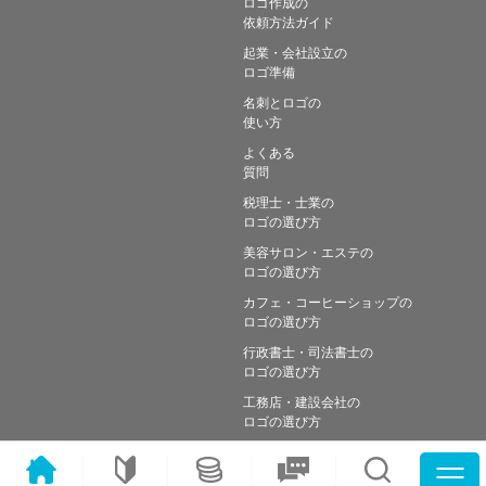
ロゴ作成の
依頼方法ガイド
起業・会社設立の
ロゴ準備
名刺とロゴの
使い方
よくある
質問
税理士・士業の
ロゴの選び方
美容サロン・エステの
ロゴの選び方
カフェ・コーヒーショップの
ロゴの選び方
行政書士・司法書士の
ロゴの選び方
工務店・建設会社の
ロゴの選び方