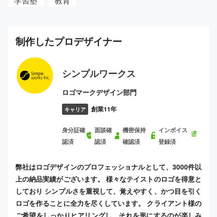
学習塾
教育
制作した
プロ
デザイナー
シンプルワークス
ロゴマークデザイン部門
創業11年
キャリア
身分証確
面談確
機密保持
インボイス
認済
認済
確認済
登録済
弊社はロゴデザインのプロフェッショナルとして、3000件以
上の納品実績がございます。 様々なテイストのロゴを得意と
しており シンプルさを重視して、覚えやすく、かつ目を引く
ロゴを作ることに全力を尽くしています。 クライアント様の
ご希望をしっかりヒアリングし、それを形にするのが楽しみ