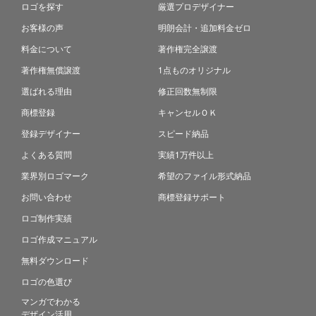
ロゴを探す
厳選プロデザイナー
お客様の声
明朗会計・追加料金ゼロ
料金について
著作権完全譲渡
著作権無償譲渡
1点ものオリジナル
選ばれる理由
修正回数無制限
商標登録
キャンセルＯＫ
登録デザイナー
スピード納品
よくある質問
実績1万件以上
業界別ロゴマーク
希望のファイル形式納品
お問い合わせ
商標登録サポート
ロゴ制作実績
ロゴ作成マニュアル
無料ダウンロード
ロゴの色選び
マンガでわかる
デザイン活用