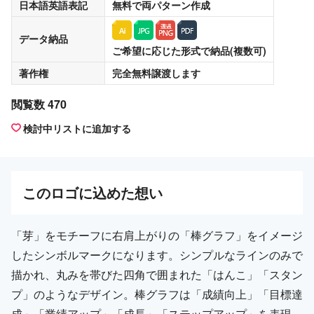
日本語英語表記
無料
で両パターン作成
データ納品
ご希望に応じた形式で納品(複数可)
著作権
完全無料譲渡
します
閲覧数 470
検討中リストに追加する
この
ロゴ
に込めた想い
「芽」をモチーフに右肩上がりの「棒グラフ」をイメージ
したシンボルマークになります。シンプルなラインのみで
描かれ、丸みを帯びた四角で囲まれた「はんこ」「スタン
プ」のようなデザイン。棒グラフは「成績向上」「目標達
成」「業績アップ」「成長」「ステップアップ」を表現。