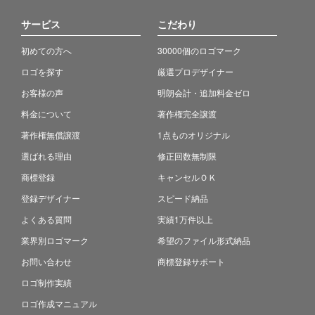
サービス
こだわり
初めての方へ
30000個のロゴマーク
ロゴを探す
厳選プロデザイナー
お客様の声
明朗会計・追加料金ゼロ
料金について
著作権完全譲渡
著作権無償譲渡
1点ものオリジナル
選ばれる理由
修正回数無制限
商標登録
キャンセルＯＫ
登録デザイナー
スピード納品
よくある質問
実績1万件以上
業界別ロゴマーク
希望のファイル形式納品
お問い合わせ
商標登録サポート
ロゴ制作実績
ロゴ作成マニュアル