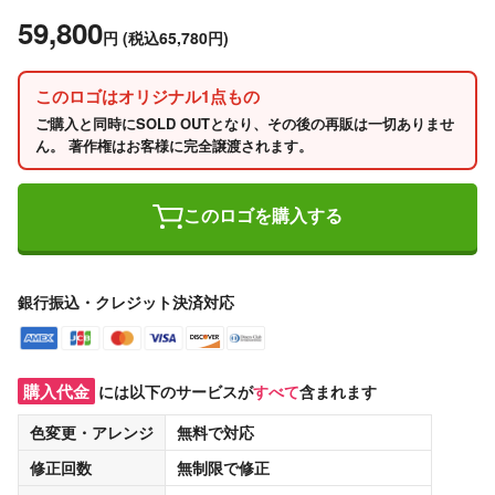
59,800
円
(税込65,780円)
このロゴはオリジナル1点もの
ご購入と同時にSOLD OUTとなり、その後の再販は一切ありませ
ん。 著作権はお客様に完全譲渡されます。
このロゴを購入する
銀行振込・クレジット決済対応
購入代金
には以下のサービスが
すべて
含まれます
色変更・アレンジ
無料
で対応
修正回数
無制限
で修正