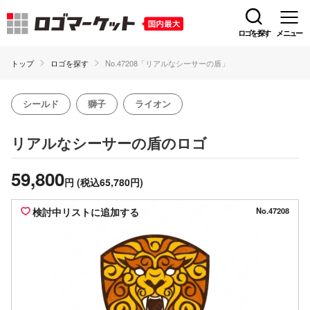
ロゴを探す
メニュー
トップ
ロゴを探す
No.47208「リアルなシーサーの盾」
シールド
獅子
ライオン
のロゴ
リアルなシーサーの盾
59,800
円
(税込65,780円)
検討中リストに追加する
No.47208