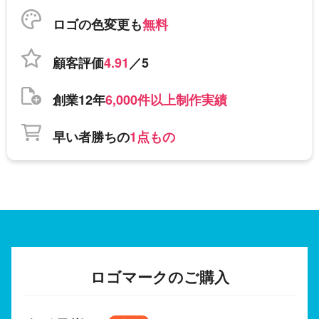
ロゴの色変更も
無料
顧客評価
4.91
／5
創業12年
6,000件以上制作実績
早い者勝ちの
1点もの
ロゴマークのご購入