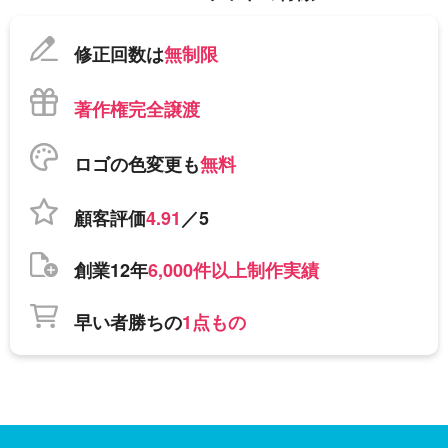
修正回数は
無制限
著作権完全譲渡
ロゴの色変更も
無料
顧客評価
4.91
／5
創業12年
6,000件以上制作実績
早い者勝ちの
1点もの