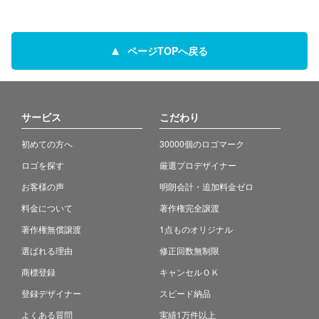
ページTOPへ戻る
サービス
こだわり
初めての方へ
30000個のロゴマーク
ロゴを探す
厳選プロデザイナー
お客様の声
明朗会計・追加料金ゼロ
料金について
著作権完全譲渡
著作権無償譲渡
1点ものオリジナル
選ばれる理由
修正回数無制限
商標登録
キャンセルＯＫ
登録デザイナー
スピード納品
よくある質問
実績1万件以上