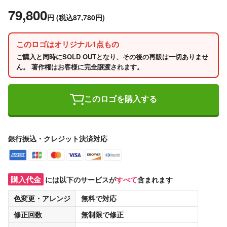
79,800
円
(税込87,780円)
このロゴはオリジナル1点もの
ご購入と同時にSOLD OUTとなり、その後の再販は一切ありませ
ん。 著作権はお客様に完全譲渡されます。
このロゴを購入する
銀行振込・クレジット決済対応
購入代金
には以下のサービスが
すべて
含まれます
色変更・アレンジ
無料
で対応
修正回数
無制限
で修正