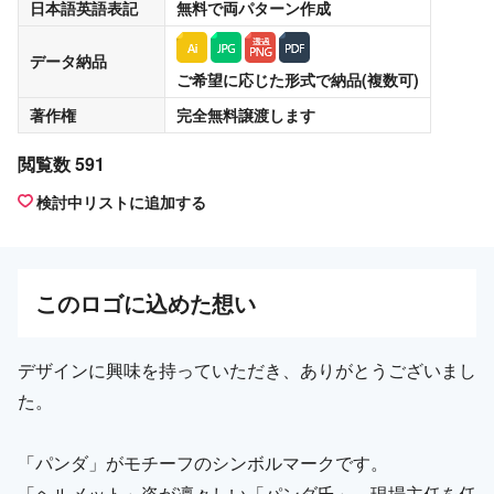
日本語英語表記
無料
で両パターン作成
データ納品
ご希望に応じた形式で納品(複数可)
著作権
完全無料譲渡
します
閲覧数 591
検討中リストに追加する
この
ロゴ
に込めた想い
デザインに興味を持っていただき、ありがとうございまし
た。
「パンダ」がモチーフのシンボルマークです。
「ヘルメット」姿が凛々しい「パンダ氏」。現場主任を任