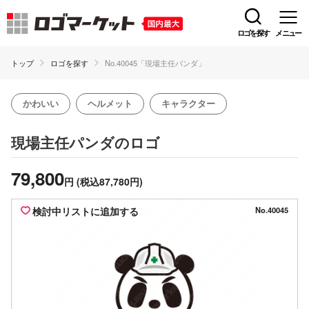
ロゴを探す
メニュー
トップ
ロゴを探す
No.40045「現場主任パンダ」
かわいい
ヘルメット
キャラクター
のロゴ
現場主任パンダ
79,800
円
(税込87,780円)
検討中リストに追加する
No.40045