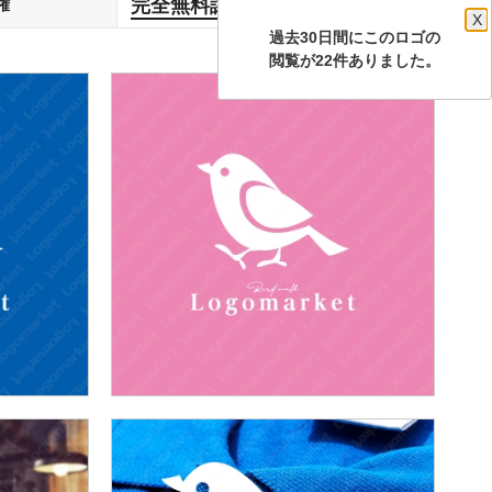
完全無料譲渡
権
します
X
過去30日間にこのロゴの
閲覧が22件ありました。