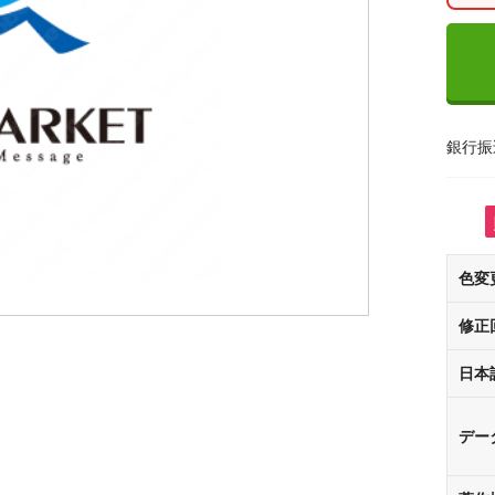
銀行振
色変
修正
日本
デー