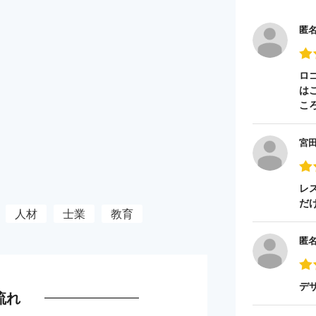
匿
ロ
は
こ
宮
レ
だ
人材
士業
教育
匿
デ
流れ