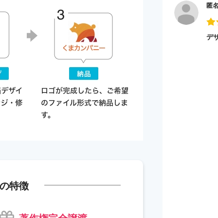
匿
デ
の特徴
著作権完全譲渡