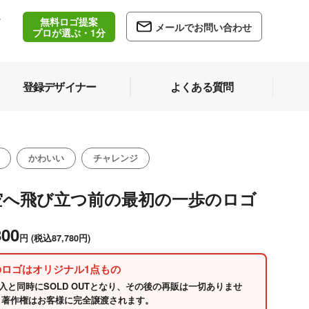
無料ロゴ提案
/
メールでお問い合わせ
5
プロが選ぶ・1分
登録デザイナー
よくある質問
かわいい
チャレンジ
空へ飛び立つ前の最初の一歩のロゴ
800
円
(税込87,780円)
のロゴはオリジナル1点もの
入と同時にSOLD OUTとなり、その後の再販は一切ありませ
 著作権はお客様に完全譲渡されます。