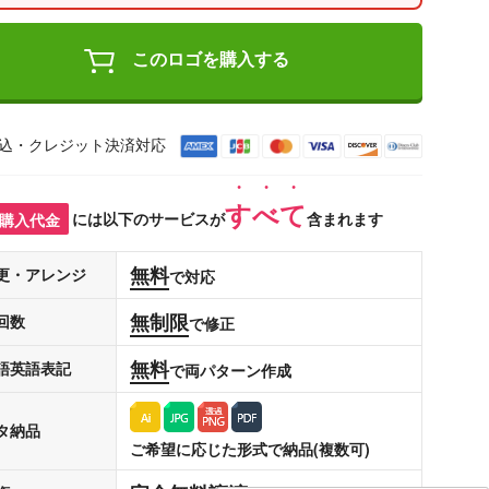
このロゴを購入する
込・クレジット決済対応
すべて
購入代金
には以下のサービスが
含まれます
無料
更・アレンジ
で対応
無制限
回数
で修正
無料
語英語表記
で両パターン作成
タ納品
ご希望に応じた形式で納品(複数可)