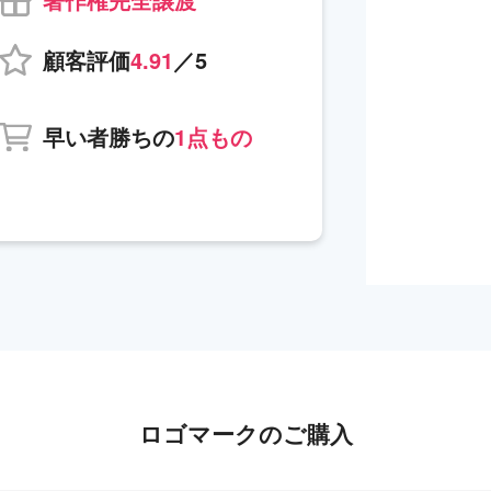
顧客評価
4.91
／5
早い者勝ちの
1点もの
ロゴマークのご購入