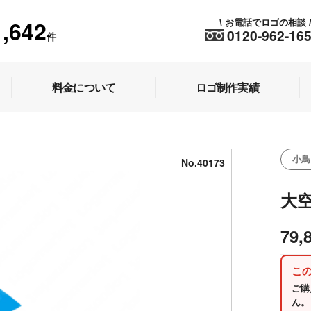
1,642
お電話でロゴの相談
\
0120-962-16
件
料金について
ロゴ制作実績
小鳥
No.40173
大
79,
こ
ご購
ん。