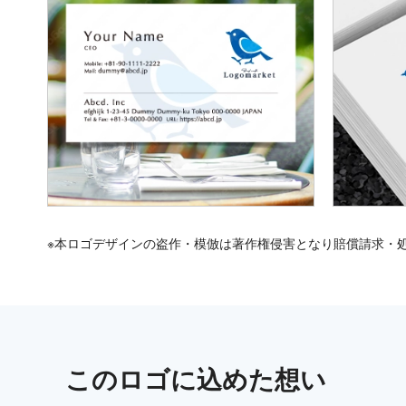
※本ロゴデザインの盗作・模倣は著作権侵害となり賠償請求・
この
ロゴ
に込めた想い