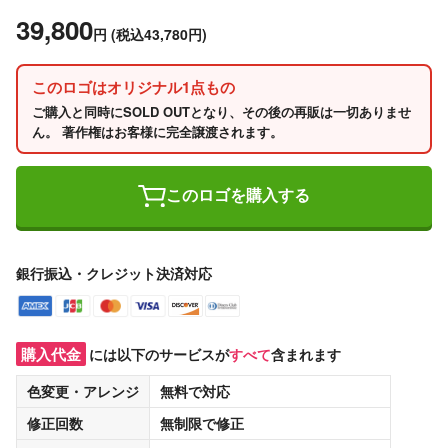
39,800
円
(税込43,780円)
このロゴはオリジナル1点もの
ご購入と同時にSOLD OUTとなり、その後の再販は一切ありませ
ん。 著作権はお客様に完全譲渡されます。
このロゴを購入する
銀行振込・クレジット決済対応
購入代金
には以下のサービスが
すべて
含まれます
色変更・アレンジ
無料
で対応
修正回数
無制限
で修正