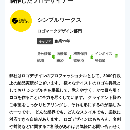
制作した
プロ
デザイナー
シンプルワークス
ロゴマークデザイン部門
創業11年
キャリア
身分証確
面談確
機密保持
インボイス
認済
認済
確認済
登録済
弊社はロゴデザインのプロフェッショナルとして、3000件以
上の納品実績がございます。 様々なテイストのロゴを得意と
しており シンプルさを重視して、覚えやすく、かつ目を引く
ロゴを作ることに全力を尽くしています。 クライアント様の
ご希望をしっかりヒアリングし、それを形にするのが楽しみ
の一つです。 どんな業界でも、どんなスタイルでも、柔軟に
対応できる自信があります。 ロゴデザインはもちろん、名刺
や封筒などに関するご相談があればお気軽にお問い合わせく