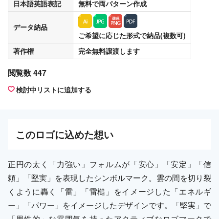
日本語英語表記
無料
で両パターン作成
データ納品
ご希望に応じた形式で納品(複数可)
著作権
完全無料譲渡
します
閲覧数 447
検討中リストに追加する
この
ロゴ
に込めた想い
正円の太く「力強い」フォルムが「安心」「安定」「信
頼」「堅実」を表現したシンボルマーク。雲の間を切り裂
くように轟く「雷」「雷槌」をイメージした「エネルギ
ー」「パワー」をイメージしたデザインです。「堅実」で
「男性的」な雰囲気を持ったアクティブなロゴマークで