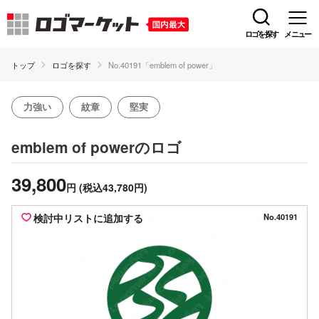
ロゴを探す
メニュー
トップ
ロゴを探す
No.40191「emblem of power」
力強い
紋章
堅実
のロゴ
emblem of power
39,800
円
(税込43,780円)
検討中リストに追加する
No.40191