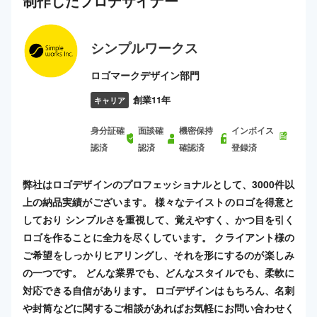
制作した
プロ
デザイナー
シンプルワークス
ロゴマークデザイン部門
創業11年
キャリア
身分証確
面談確
機密保持
インボイス
認済
認済
確認済
登録済
弊社はロゴデザインのプロフェッショナルとして、3000件以
上の納品実績がございます。 様々なテイストのロゴを得意と
しており シンプルさを重視して、覚えやすく、かつ目を引く
ロゴを作ることに全力を尽くしています。 クライアント様の
ご希望をしっかりヒアリングし、それを形にするのが楽しみ
の一つです。 どんな業界でも、どんなスタイルでも、柔軟に
対応できる自信があります。 ロゴデザインはもちろん、名刺
や封筒などに関するご相談があればお気軽にお問い合わせく