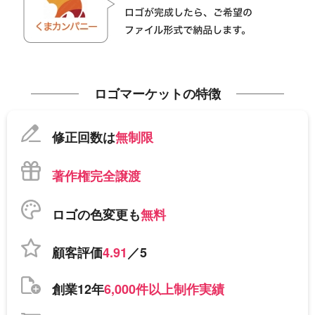
ロゴマーケットの特徴
修正回数は
無制限
著作権完全譲渡
ロゴの色変更も
無料
顧客評価
4.91
／5
創業12年
6,000件以上制作実績