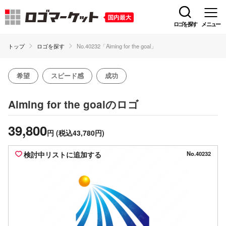
ロゴを探す
メニュー
トップ
ロゴを探す
No.40232「Aiming for the goal」
希望
スピード感
成功
のロゴ
Aiming for the goal
39,800
円
(税込43,780円)
検討中リストに追加する
No.40232