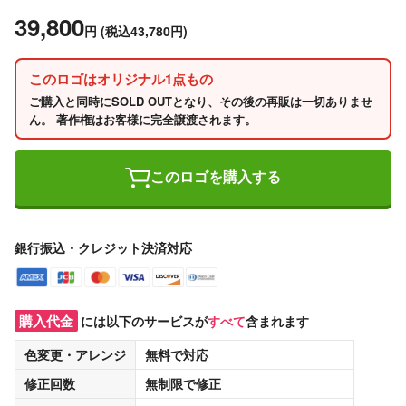
39,800
円
(税込43,780円)
このロゴはオリジナル1点もの
ご購入と同時にSOLD OUTとなり、その後の再販は一切ありませ
ん。 著作権はお客様に完全譲渡されます。
このロゴを購入する
銀行振込・クレジット決済対応
購入代金
には以下のサービスが
すべて
含まれます
色変更・アレンジ
無料
で対応
修正回数
無制限
で修正