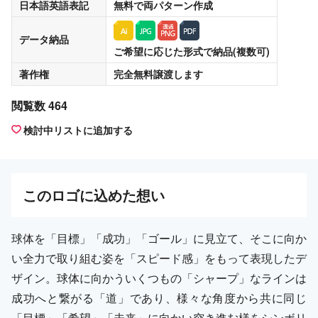
日本語英語表記
無料
で両パターン作成
データ納品
ご希望に応じた形式で納品(複数可)
著作権
完全無料譲渡
します
閲覧数 464
検討中リストに追加する
この
ロゴ
に込めた想い
球体を「目標」「成功」「ゴール」に見立て、そこに向か
い全力で取り組む姿を「スピード感」をもって表現したデ
ザイン。球体に向かういくつもの「シャープ」なラインは
成功へと繋がる「道」であり、様々な角度から共に同じ
「目標」「希望」「未来」に向かい突き進む様をシンボリ