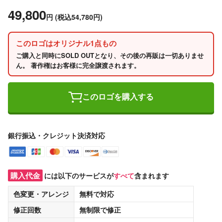
49,800
円
(税込54,780円)
このロゴはオリジナル1点もの
ご購入と同時にSOLD OUTとなり、その後の再販は一切ありませ
ん。 著作権はお客様に完全譲渡されます。
このロゴを購入する
銀行振込・クレジット決済対応
購入代金
には以下のサービスが
すべて
含まれます
色変更・アレンジ
無料
で対応
修正回数
無制限
で修正