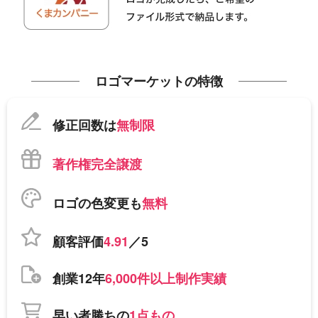
ロゴマーケットの特徴
修正回数は
無制限
著作権完全譲渡
ロゴの色変更も
無料
顧客評価
4.91
／5
創業12年
6,000件以上制作実績
早い者勝ちの
1点もの