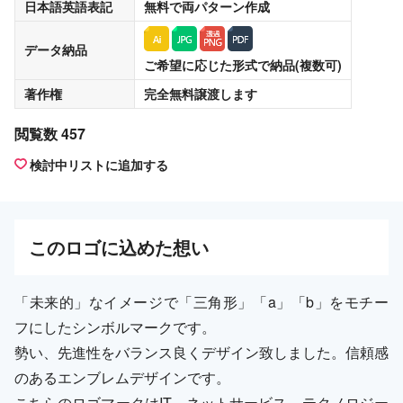
日本語英語表記
無料
で両パターン作成
データ納品
ご希望に応じた形式で納品(複数可)
著作権
完全無料譲渡
します
閲覧数 457
検討中リストに追加する
この
ロゴ
に込めた想い
「未来的」なイメージで「三角形」「a」「b」をモチー
フにしたシンボルマークです。
勢い、先進性をバランス良くデザイン致しました。信頼感
のあるエンブレムデザインです。
こちらのロゴマークはIT、ネットサービス、テクノロジー