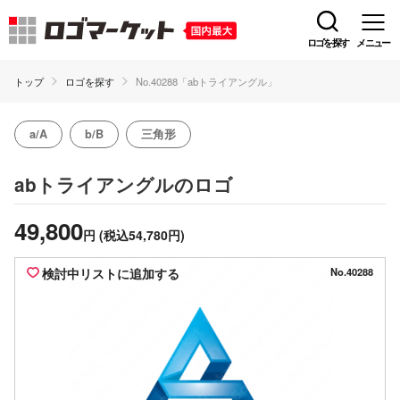
ロゴを探す
メニュー
トップ
ロゴを探す
No.40288「abトライアングル」
a/A
b/B
三角形
のロゴ
abトライアングル
49,800
円
(税込54,780円)
検討中リストに追加する
No.40288