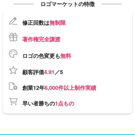
ロゴマーケットの特徴
修正回数は
無制限
著作権完全譲渡
ロゴの色変更も
無料
顧客評価
4.91
／5
創業12年
6,000件以上制作実績
早い者勝ちの
1点もの