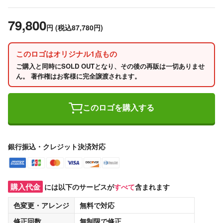
79,800
円
(税込87,780円)
このロゴはオリジナル1点もの
ご購入と同時にSOLD OUTとなり、その後の再販は一切ありませ
ん。 著作権はお客様に完全譲渡されます。
このロゴを購入する
銀行振込・クレジット決済対応
購入代金
には以下のサービスが
すべて
含まれます
色変更・アレンジ
無料
で対応
修正回数
無制限
で修正