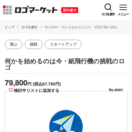
ロゴを探す
メニュー
トップ
ロゴを探す
No.40301「何かを始めるのは今・紙飛行機の挑戦」
飛ぶ
挑戦
スタートアップ
のロ
何かを始めるのは今・紙飛行機の挑戦
ゴ
79,800
円
(税込87,780円)
検討中リストに追加する
No.40301