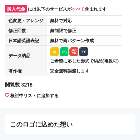
購入代金
には以下のサービスが
すべて
含まれます
色変更・アレンジ
無料
で対応
修正回数
無制限
で修正
日本語英語表記
無料
で両パターン作成
データ納品
ご希望に応じた形式で納品(複数可)
著作権
完全無料譲渡
します
閲覧数 3218
検討中リストに追加する
この
ロゴ
に込めた想い