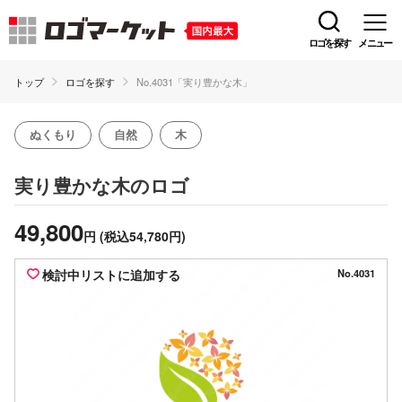
ロゴを探す
メニュー
トップ
ロゴを探す
No.4031「実り豊かな木」
ぬくもり
自然
木
のロゴ
実り豊かな木
49,800
円
(税込54,780円)
検討中リストに追加する
No.4031