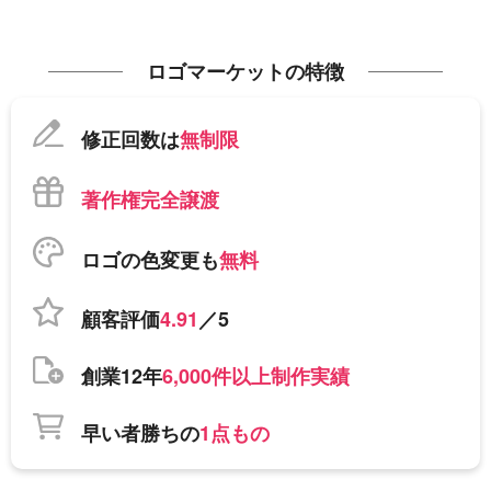
ロゴマーケットの特徴
修正回数は
無制限
著作権完全譲渡
ロゴの色変更も
無料
顧客評価
4.91
／5
創業12年
6,000件以上制作実績
早い者勝ちの
1点もの