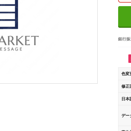
銀行振
色変
修正
日本
デー