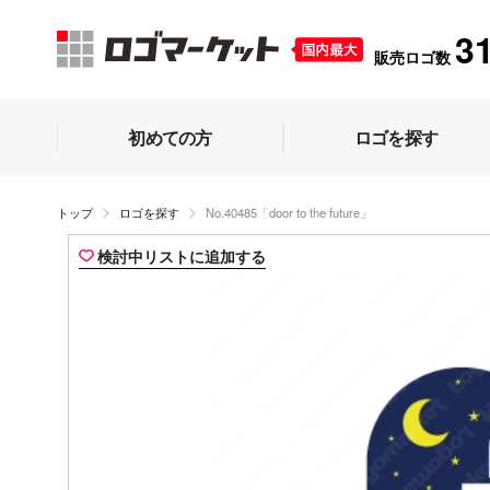
3
販売ロゴ数
初めての方
ロゴを探す
トップ
ロゴを探す
No.40485「door to the future」
検討中リストに追加する