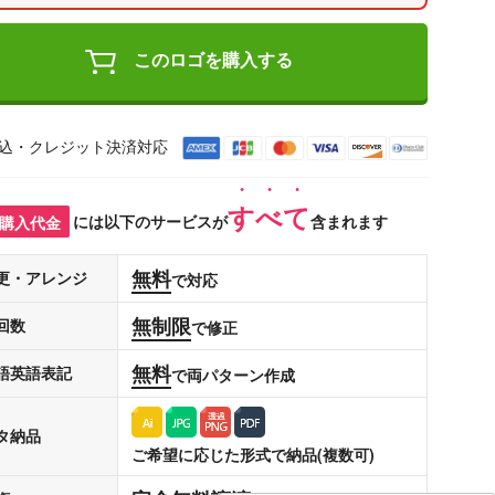
このロゴを購入する
込・クレジット決済対応
すべて
購入代金
には以下のサービスが
含まれます
無料
更・アレンジ
で対応
無制限
回数
で修正
無料
語英語表記
で両パターン作成
タ納品
ご希望に応じた形式で納品(複数可)