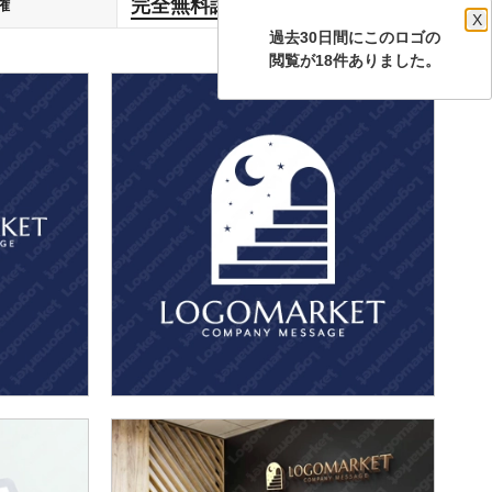
完全無料譲渡
権
します
X
過去30日間にこのロゴの
閲覧が18件ありました。