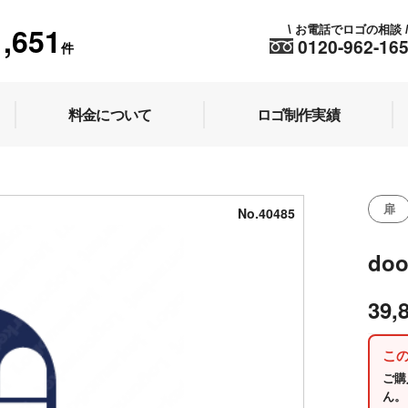
1,651
お電話でロゴの相談
\
0120-962-16
件
料金について
ロゴ制作実績
扉
No.40485
doo
39,
こ
ご購
ん。