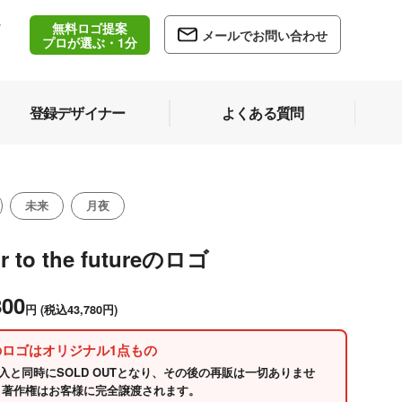
無料ロゴ提案
/
メールでお問い合わせ
5
プロが選ぶ・1分
登録デザイナー
よくある質問
未来
月夜
r to the futureのロゴ
800
円
(税込43,780円)
のロゴはオリジナル1点もの
入と同時にSOLD OUTとなり、その後の再販は一切ありませ
 著作権はお客様に完全譲渡されます。