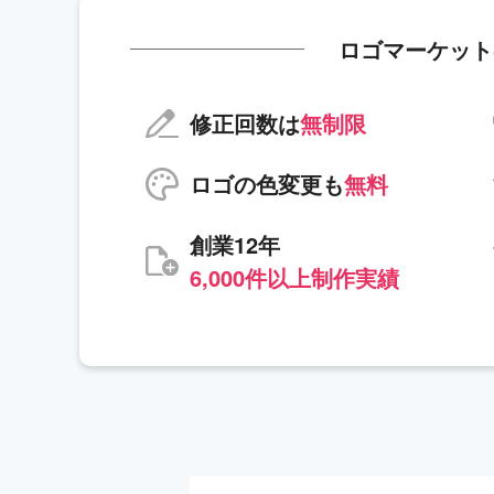
ロゴマーケット
修正回数は
無制限
ロゴの色変更も
無料
創業12年
6,000件以上制作実績