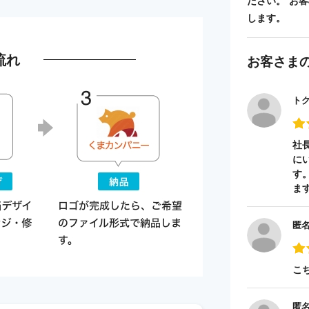
ださい。 お
します。
流れ
お客さま
ト
社
に
す
ま
匿
こ
匿