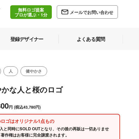
無料ロゴ提案
/
メールでお問い合わせ
5
プロが選ぶ・1分
登録デザイナー
よくある質問
人
健やかさ
やかな人と桜のロゴ
800
円
(税込43,780円)
のロゴはオリジナル1点もの
入と同時にSOLD OUTとなり、その後の再販は一切ありませ
 著作権はお客様に完全譲渡されます。