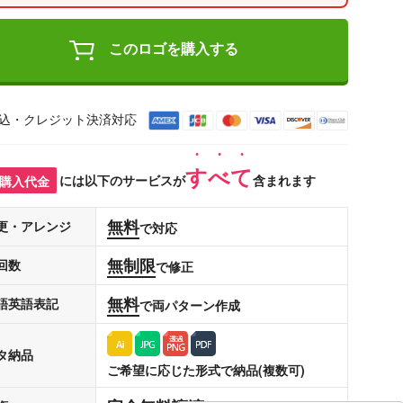
このロゴを購入する
込・クレジット決済対応
すべて
購入代金
には以下のサービスが
含まれます
無料
更・アレンジ
で対応
無制限
回数
で修正
無料
語英語表記
で両パターン作成
タ納品
ご希望に応じた形式で納品(複数可)