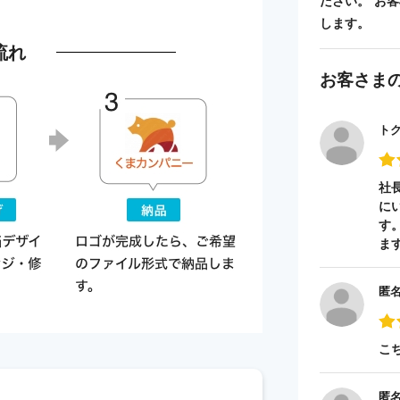
ださい。 お
します。
流れ
お客さま
ト
社
に
す
ま
匿
こ
匿