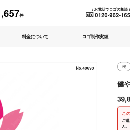
1,657
お電話でロゴの相談
\
0120-962-16
件
料金について
ロゴ制作実績
桜
No.40693
健
39,
こ
ご購
ん。