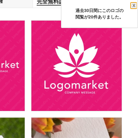
完全無料譲渡
権
します
X
過去30日間にこのロゴの
閲覧が20件ありました。