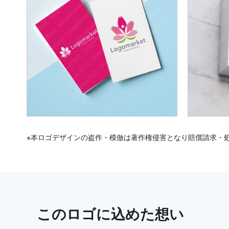
※本ロゴデザインの盗作・模倣は著作権侵害となり賠償請求・
この
ロゴ
に込めた想い