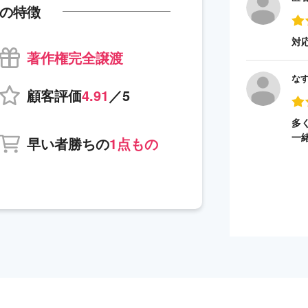
の特徴
対
著作権完全譲渡
な
顧客評価
4.91
／5
多
一
早い者勝ちの
1点もの