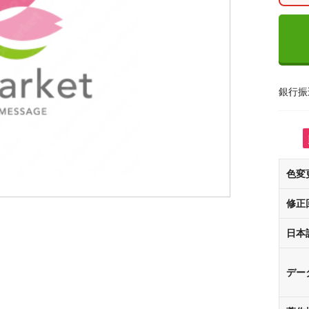
銀行振
色変
修正
日本
デー