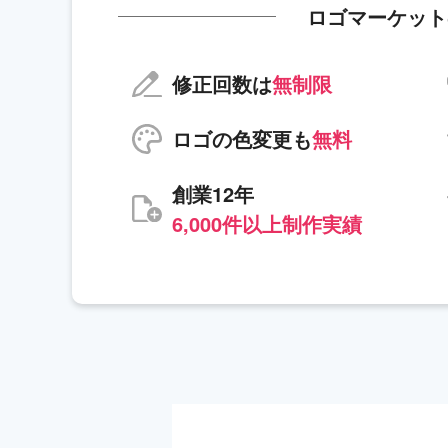
ロゴマーケット
修正回数は
無制限
ロゴの色変更も
無料
創業12年
6,000件以上制作実績