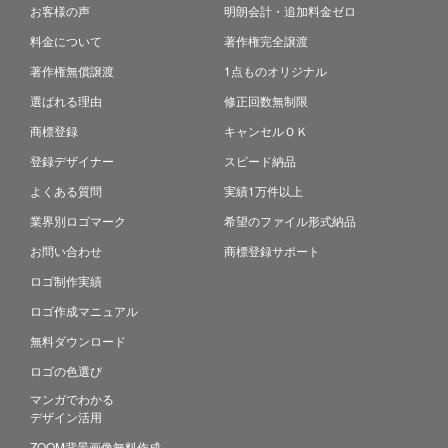
お客様の声
明朗会計・追加料金ゼロ
料金について
著作権完全譲渡
著作権無償譲渡
1点ものオリジナル
選ばれる理由
修正回数無制限
商標登録
キャンセルＯＫ
登録デザイナー
スピード納品
よくある質問
実績1万件以上
業界別ロゴマーク
希望のファイル形式納品
お問い合わせ
商標登録サポート
ロゴ制作実績
ロゴ作成マニュアル
無料ダウンロード
ロゴの色選び
マンガでわかる
デザイン活用
ZOOM背景画像無料作成