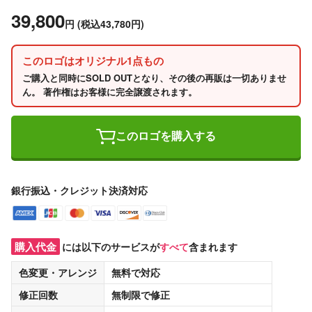
39,800
円
(税込43,780円)
このロゴはオリジナル1点もの
ご購入と同時にSOLD OUTとなり、その後の再販は一切ありませ
ん。 著作権はお客様に完全譲渡されます。
このロゴを購入する
銀行振込・クレジット決済対応
購入代金
には以下のサービスが
すべて
含まれます
色変更・アレンジ
無料
で対応
修正回数
無制限
で修正