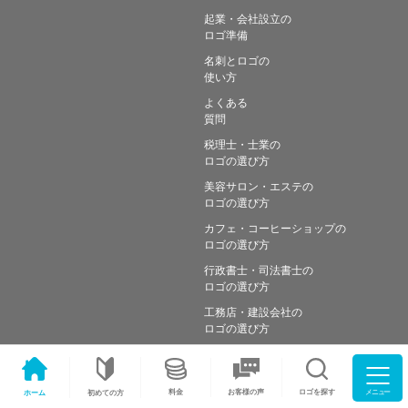
起業・会社設立の
ロゴ準備
名刺とロゴの
使い方
よくある
質問
税理士・士業の
ロゴの選び方
美容サロン・エステの
ロゴの選び方
カフェ・コーヒーショップの
ロゴの選び方
行政書士・司法書士の
ロゴの選び方
工務店・建設会社の
ロゴの選び方
メニュー
料金
ロゴを探す
お客様の声
ホーム
初めての方
Copyright © Simple works Inc. All Rights Reserved.