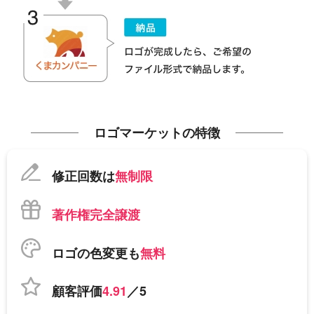
ロゴマーケットの特徴
修正回数は
無制限
著作権完全譲渡
ロゴの色変更も
無料
顧客評価
4.91
／5