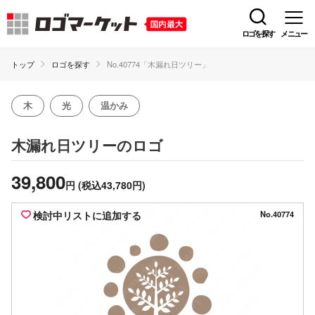
ロゴを探す
メニュー
トップ
ロゴを探す
No.40774「木漏れ日ツリー」
木
光
温かみ
のロゴ
木漏れ日ツリー
39,800
円
(税込43,780円)
検討中リストに追加する
No.40774