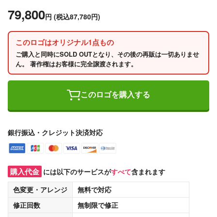
79,800
円
(税込87,780円)
このロゴはオリジナル1点もの
ご購入と同時にSOLD OUTとなり、その後の再販は一切ありませ
ん。 著作権はお客様に完全譲渡されます。
このロゴを購入する
銀行振込・クレジット決済対応
購入代金
には以下のサービスが
すべて
含まれます
色変更・アレンジ
無料
で対応
修正回数
無制限
で修正