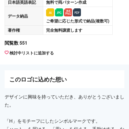
日本語英語表記
無料
で両パターン作成
データ納品
ご希望に応じた形式で納品(複数可)
著作権
完全無料譲渡
します
閲覧数 551
検討中リストに追加する
この
ロゴ
に込めた想い
デザインに興味を持っていただき、ありがとうございまし
た。
「H」をモチーフにしたシンボルマークです。
「ハート」を届ける、「思い」を伝える、手助けする、な