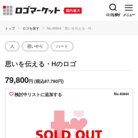
ロゴを探す
メニュー
トップ
ロゴを探す
No.40844「思いを伝える・H」
人
思いやり
ハート
のロゴ
思いを伝える・H
79,800
円
(税込87,780円)
検討中リストに追加する
No.40844