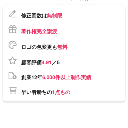
修正回数は
無制限
著作権完全譲渡
ロゴの色変更も
無料
顧客評価
4.91
／5
創業12年
6,000件以上制作実績
早い者勝ちの
1点もの