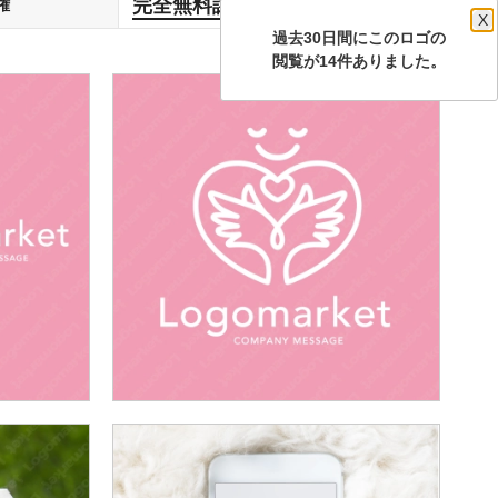
完全無料譲渡
権
します
X
過去30日間にこのロゴの
閲覧が14件ありました。