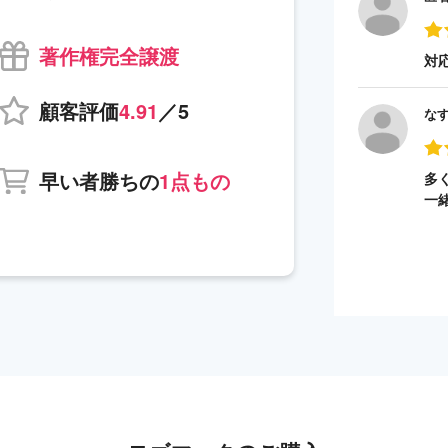
著作権完全譲渡
対
顧客評価
4.91
／5
な
早い者勝ちの
1点もの
多
一