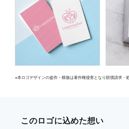
※本ロゴデザインの盗作・模倣は著作権侵害となり賠償請求・
この
ロゴ
に込めた想い