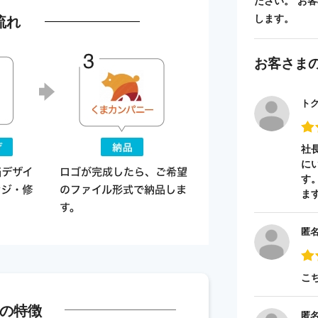
ださい。 お
流れ
します。
お客さま
ト
社
に
す
ま
匿
こ
の特徴
匿