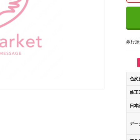
銀行振
色変
修正
日本
デー