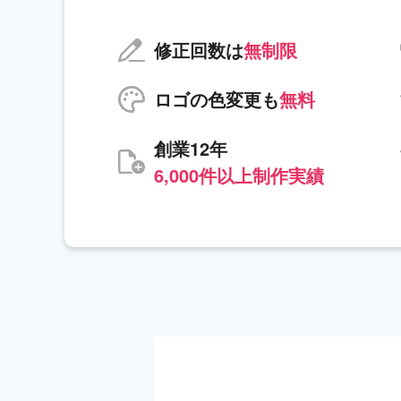
修正回数は
無制限
ロゴの色変更も
無料
創業12年
6,000件以上制作実績