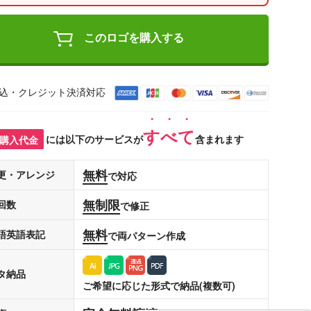
このロゴを購入する
込・クレジット決済対応
すべて
購入代金
には以下のサービスが
含まれます
無料
更・アレンジ
で対応
無制限
回数
で修正
無料
語英語表記
で両パターン作成
タ納品
ご希望に応じた形式で納品(複数可)