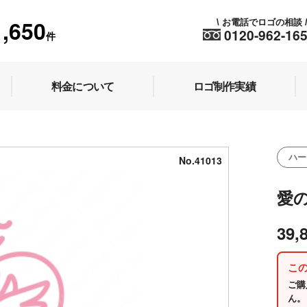
1,650
お電話でロゴの相談
\
0120-962-16
件
料金について
ロゴ制作実績
ハー
No.41013
愛
39,
こ
ご購
ん。