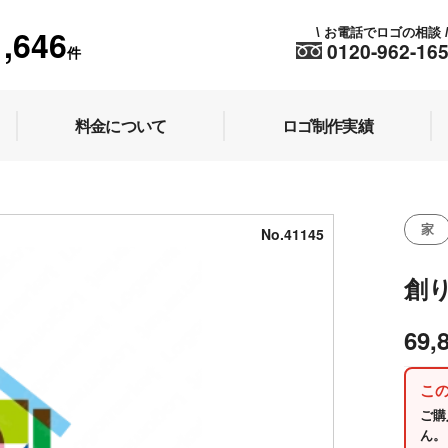
1,646
お電話でロゴの相談
\
0120-962-16
件
料金について
ロゴ制作実績
家
No.41145
創
69,
こ
ご購
ん。