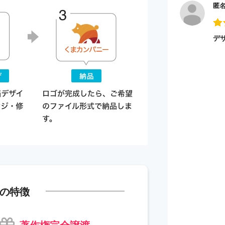
匿
デ
の特徴
著作権完全譲渡