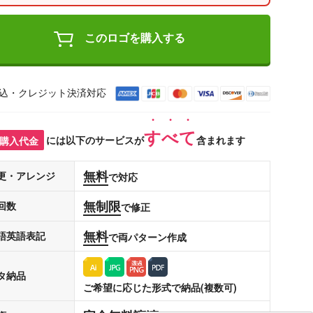
このロゴを購入する
込・クレジット決済対応
すべて
購入代金
には以下のサービスが
含まれます
無料
更・アレンジ
で対応
無制限
回数
で修正
無料
語英語表記
で両パターン作成
タ納品
ご希望に応じた形式で納品(複数可)