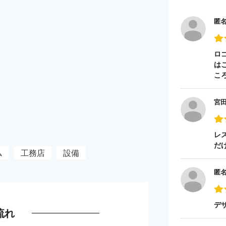
匿
ロ
は
こ
宮
レ
だ
ム
工務店
設備
匿
デ
流れ