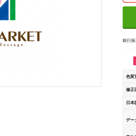
銀行振
色変
修正
日本
デー