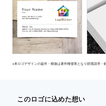
※本ロゴデザインの盗作・模倣は著作権侵害となり賠償請求・
この
ロゴ
に込めた想い