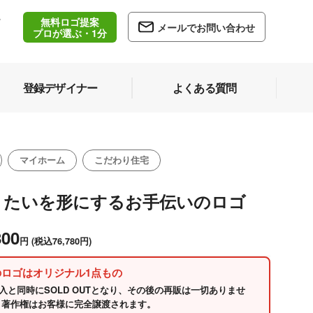
無料ロゴ提案
/
メールでお問い合わせ
5
プロが選ぶ・1分
登録デザイナー
よくある質問
マイホーム
こだわり住宅
りたいを形にするお手伝いのロゴ
800
円
(税込76,780円)
のロゴはオリジナル1点もの
入と同時にSOLD OUTとなり、その後の再販は一切ありませ
 著作権はお客様に完全譲渡されます。