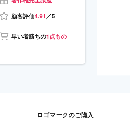
顧客評価
4.91
／5
早い者勝ちの
1点もの
ロゴマークのご購入