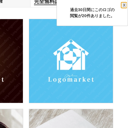
完全無料譲渡
権
します
X
過去30日間にこのロゴの
閲覧が20件ありました。