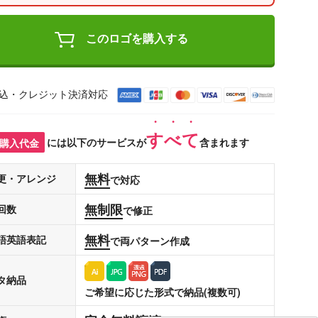
このロゴを購入する
込・クレジット決済対応
すべて
購入代金
には以下のサービスが
含まれます
無料
更・アレンジ
で対応
無制限
回数
で修正
無料
語英語表記
で両パターン作成
タ納品
ご希望に応じた形式で納品(複数可)