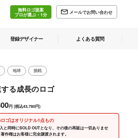
無料ロゴ提案
/
メールでお問い合わせ
5
プロが選ぶ・1分
登録デザイナー
よくある質問
地球
挑戦
速する成長のロゴ
800
円
(税込43,780円)
のロゴはオリジナル1点もの
入と同時にSOLD OUTとなり、その後の再販は一切ありませ
 著作権はお客様に完全譲渡されます。