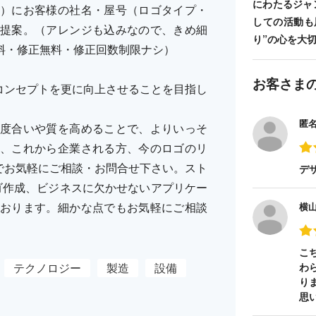
にわたるジャ
）にお客様の社名・屋号（ロゴタイプ・
しての活動も
提案。（アレンジも込みなので、きめ細
り”の心を大
料・修正無料・修正回数制限ナシ）
お客さま
したいコンセプトを更に向上させることを目指し
匿
度合いや質を高めることで、よりいっそ
、これから企業される方、今のロゴのリ
RYまでお気軽にご相談・お問合せ下さい。スト
デ
ゴ作成、ビジネスに欠かせないアプリケー
おります。細かな点でもお気軽にご相談
横
こ
テクノロジー
製造
設備
わ
り
思