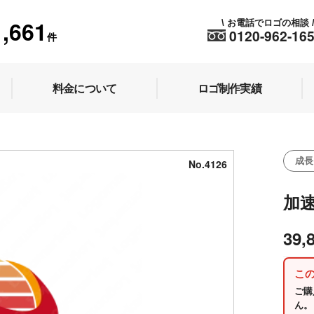
1,661
お電話でロゴの相談
\
0120-962-16
件
料金について
ロゴ制作実績
成長
No.4126
加
39,
こ
ご購
ん。