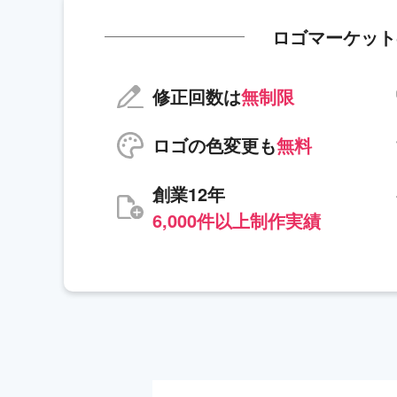
ロゴマーケット
修正回数は
無制限
ロゴの色変更も
無料
創業12年
6,000件以上制作実績