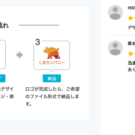
HID
流れ
デ
匿
迅
あ