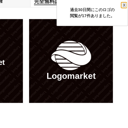
完全無料譲渡
権
します
X
過去30日間にこのロゴの
閲覧が17件ありました。
et
Logomarket