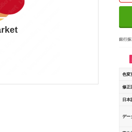
rket
銀行振
色変
修正
日本
デー