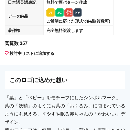
日本語英語表記
無料
で両パターン作成
データ納品
ご希望に応じた形式で納品(複数可)
著作権
完全無料譲渡
します
閲覧数 357
検討中リストに追加する
この
ロゴ
に込めた想い
「葉」と「ベビー」をモチーフにしたシンボルマーク。
葉の「妖精」のようにも葉の「おくるみ」に包まれている
ようにも見える、すやすや眠る赤ちゃんの「かわいい」デ
ザイン。
葉のモチーフは「健康」「成長」「育成」を表現したもの