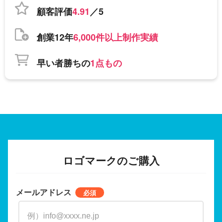
顧客評価
4.91
／5
創業12年
6,000件以上制作実績
早い者勝ちの
1点もの
ロゴマークのご購入
メールアドレス