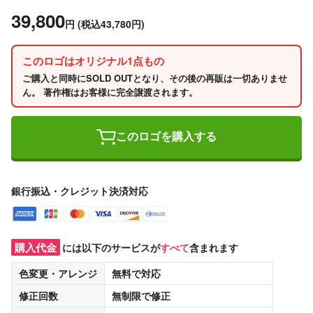
39,800
円
(税込43,780円)
このロゴはオリジナル1点もの
ご購入と同時にSOLD OUTとなり、その後の再販は一切ありませ
ん。 著作権はお客様に完全譲渡されます。
このロゴを購入する
銀行振込・クレジット決済対応
購入代金
には以下のサービスが
すべて
含まれます
色変更・アレンジ
無料
で対応
修正回数
無制限
で修正