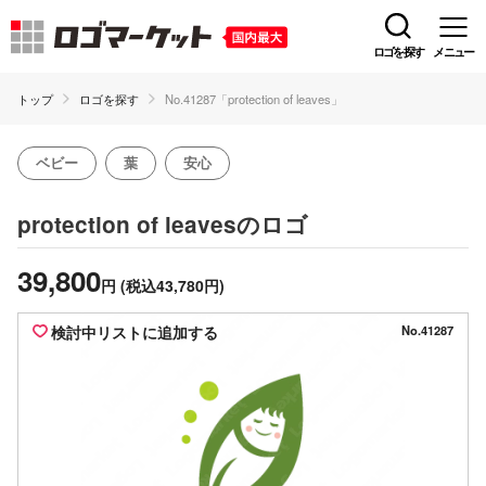
ロゴを探す
メニュー
トップ
ロゴを探す
No.41287「protection of leaves」
ベビー
葉
安心
のロゴ
protection of leaves
39,800
円
(税込43,780円)
検討中リストに追加する
No.41287