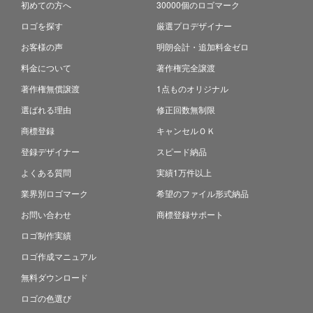
初めての方へ
30000個のロゴマーク
ロゴを探す
厳選プロデザイナー
お客様の声
明朗会計・追加料金ゼロ
料金について
著作権完全譲渡
著作権無償譲渡
1点ものオリジナル
選ばれる理由
修正回数無制限
商標登録
キャンセルＯＫ
登録デザイナー
スピード納品
よくある質問
実績1万件以上
業界別ロゴマーク
希望のファイル形式納品
お問い合わせ
商標登録サポート
ロゴ制作実績
ロゴ作成マニュアル
無料ダウンロード
ロゴの色選び