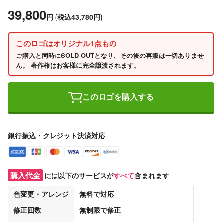
39,800
円
(税込43,780円)
このロゴはオリジナル1点もの
ご購入と同時にSOLD OUTとなり、その後の再販は一切ありませ
ん。 著作権はお客様に完全譲渡されます。
このロゴを購入する
銀行振込・クレジット決済対応
購入代金
には以下のサービスが
すべて
含まれます
色変更・アレンジ
無料
で対応
修正回数
無制限
で修正