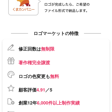
ロゴマーケットの特徴
修正回数は
無制限
著作権完全譲渡
ロゴの色変更も
無料
顧客評価
4.91
／5
創業12年
6,000件以上制作実績