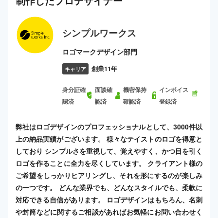
制作した
プロ
デザイナー
シンプルワークス
ロゴマークデザイン部門
創業11年
キャリア
身分証確
面談確
機密保持
インボイス
認済
認済
確認済
登録済
弊社はロゴデザインのプロフェッショナルとして、3000件以
上の納品実績がございます。 様々なテイストのロゴを得意と
しており シンプルさを重視して、覚えやすく、かつ目を引く
ロゴを作ることに全力を尽くしています。 クライアント様の
ご希望をしっかりヒアリングし、それを形にするのが楽しみ
の一つです。 どんな業界でも、どんなスタイルでも、柔軟に
対応できる自信があります。 ロゴデザインはもちろん、名刺
や封筒などに関するご相談があればお気軽にお問い合わせく